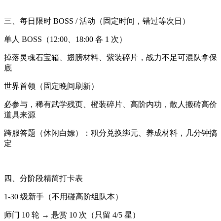
三、每日限时 BOSS / 活动（固定时间，错过等次日）
单人 BOSS（12:00、18:00 各 1 次）
掉落灵魂石宝箱、翅膀材料、紫装碎片，战力不足可混队拿保
底
世界首领（固定晚间刷新）
必参与，稀有武学残页、橙装碎片、高阶内功，散人搬砖高价
道具来源
跨服答题（休闲白嫖）：积分兑换绑元、养成材料，几分钟搞
定
四、分阶段精简打卡表
1-30 级新手（不用碰高阶组队本）
师门 10 轮 → 悬赏 10 次（只留 4/5 星）