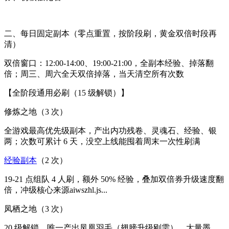
二、每日固定副本（零点重置，按阶段刷，黄金双倍时段再
清）
双倍窗口：12:00-14:00、19:00-21:00，全副本经验、掉落翻
倍；周三、周六全天双倍掉落，当天清空所有次数
【全阶段通用必刷（15 级解锁）】
修炼之地（3 次）
全游戏最高优先级副本，产出内功残卷、灵魂石、经验、银
两；次数可累计 6 天，没空上线能囤着周末一次性刷满
经验副本
（2 次）
19-21 点组队 4 人刷，额外 50% 经验，叠加双倍券升级速度翻
倍，冲级核心来源aiwszhl.js...
凤栖之地（3 次）
20 级解锁，唯一产出凤凰羽毛（翅膀升级刚需），大量墨