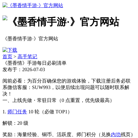
《墨香情手游·》官方网站
首页
>
高手笔记
《墨香情》手游每日必刷清单
发布于：2026-07-03
阅前必看：为百分百确保您的游戏体验，下载注册后务必联
系微信客服：SUW993，以便后续出现问题可以随时联系解
决！
一、上线先做・常驻日常（0 点重置，优先级最高）
1.
师门任务
10 轮（必做 TOP1）
解锁：20 级
奖励：海量经验、铜币、活跃度、师门积分（兑换
内功
残页）