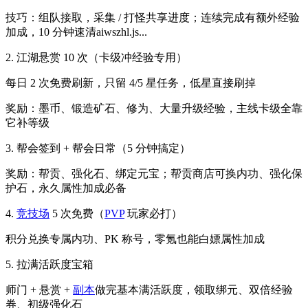
技巧：组队接取，采集 / 打怪共享进度；连续完成有额外经验
加成，10 分钟速清aiwszhl.js...
2. 江湖悬赏 10 次（卡级冲经验专用）
每日 2 次免费刷新，只留 4/5 星任务，低星直接刷掉
奖励：墨币、锻造矿石、修为、大量升级经验，主线卡级全靠
它补等级
3. 帮会签到 + 帮会日常（5 分钟搞定）
奖励：帮贡、强化石、绑定元宝；帮贡商店可换内功、强化保
护石，永久属性加成必备
4.
竞技场
5 次免费（
PVP
玩家必打）
积分兑换专属内功、PK 称号，零氪也能白嫖属性加成
5. 拉满活跃度宝箱
师门 + 悬赏 +
副本
做完基本满活跃度，领取绑元、双倍经验
券、初级强化石