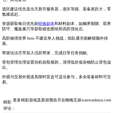
选区建议优先选当天新开服务器，老区等级、装备差距大，零
氪难追赶。
资源获取每日优先刷
经验副本
和材料副本，如幽界裂隙、双界
防守、魔族巢穴等获取锻造图纸和高阶强化石。
高阶秘境世界 boss 不建议单人挑战，组队通关能解锁额外掉
落。
帮派玩法尽早加入活跃帮派，完成日常任务捐献。
背包管理合理设置挂机拾取规则，清理低价值杂物防止背包溢
出。
外观与交易外观道具限时盲盒可适当参与，多余装备材料可交
易。
更多精彩游戏及新游预告尽在晚晚互娱wanwanhuyu.com
精彩
评论：