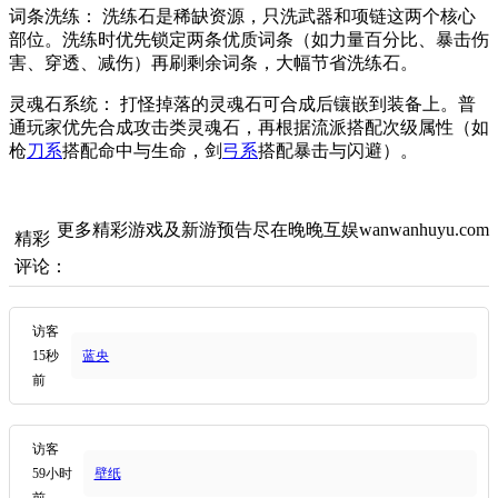
词条洗练： 洗练石是稀缺资源，只洗武器和项链这两个核心
部位。洗练时优先锁定两条优质词条（如力量百分比、暴击伤
害、穿透、减伤）再刷剩余词条，大幅节省洗练石。
灵魂石系统： 打怪掉落的灵魂石可合成后镶嵌到装备上。普
通玩家优先合成攻击类灵魂石，再根据流派搭配次级属性（如
枪
刀系
搭配命中与生命，剑
弓系
搭配暴击与闪避）。
更多精彩游戏及新游预告尽在晚晚互娱wanwanhuyu.com
精彩
评论：
访客
15秒
蓝央
前
访客
59小时
壁纸
前