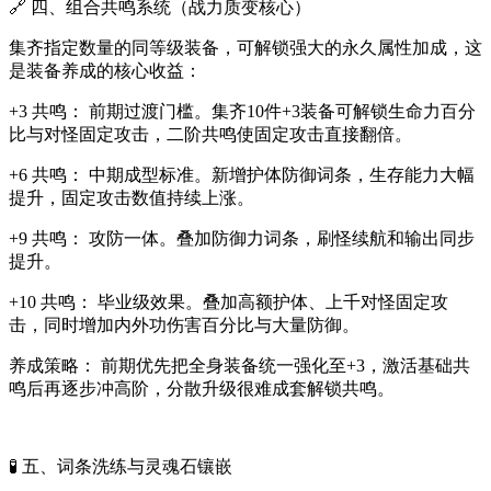
🔗 四、组合共鸣系统（战力质变核心）
集齐指定数量的同等级装备，可解锁强大的永久属性加成，这
是装备养成的核心收益：
+3 共鸣： 前期过渡门槛。集齐10件+3装备可解锁生命力百分
比与对怪固定攻击，二阶共鸣使固定攻击直接翻倍。
+6 共鸣： 中期成型标准。新增护体防御词条，生存能力大幅
提升，固定攻击数值持续上涨。
+9 共鸣： 攻防一体。叠加防御力词条，刷怪续航和输出同步
提升。
+10 共鸣： 毕业级效果。叠加高额护体、上千对怪固定攻
击，同时增加内外功伤害百分比与大量防御。
养成策略： 前期优先把全身装备统一强化至+3，激活基础共
鸣后再逐步冲高阶，分散升级很难成套解锁共鸣。
🧪 五、词条洗练与灵魂石镶嵌