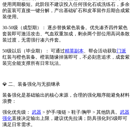
使用周期极短。此阶段不建议投入任何强化石或洗练石，多余
的蓝装可直接一键分解，产出基础矿石和皮革留作后期合成紫
装使用。
30-50级（成型期）： 逐步替换紫色装备。优先凑齐四件紫色
套装即可激活攻击、气血双重加成，剩余两个部位用高词条散
装过渡，无需强行凑六件套。
50级以后（毕业期）： 可通过
精英副本
、帮会活动获取
门派
红装与橙色装备。橙装随缘掉落即可，不必刻意追求，成套紫
装完全能支撑所有日常玩法。
💎 二、装备强化与无损继承
装备强化是基础输出的核心来源，合理的强化顺序能避免材料
浪费：
强化优先级：
武器
> 护手/项链 > 鞋子/胸甲 > 其他防具。
武器
强化
直接决定输出上限，建议优先拉满；防具强化到5级即可
满足日常需求。