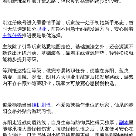
着萌新玩家理顺开荒思路，轻松度过枯燥的起步阶段呀。
刚注册账号进入墨香情手游，玩家统一处于初始新手形态，暂
时无法选定细分
职业
，前期不用急于纠结发展方向，安心顺着
主线任务
推进便是最优选择。
主线除了引导玩家熟悉地图走位、基础施法之外，还会源源不
断送出历练丹药、基础装备，靠着主线资源铺垫，轻轻松松就
能稳步提升等级。
等到抵达指定等级，做完专属转职任务，便能在赤阳、蓝央、
清虚、血魔、炎魔、阴月六大职业里敲定后续发展路线，游戏
内不存在额外隐藏职业，玩家大可放宽心思慢慢挑选。
偏爱稳稳当当
挂机刷怪
、不爱频繁操作走位的玩家，仙系的赤
阳会格外贴合游玩习惯。
赤阳走近战肉盾路线，自身生命与防御属性得天独厚，
副本
里
能够承接大量怪物伤害，拉稳怪物仇恨之后，队友便可安心在
后方输出，日常野外刷小怪容错度很不错，即便是刚刚接触修