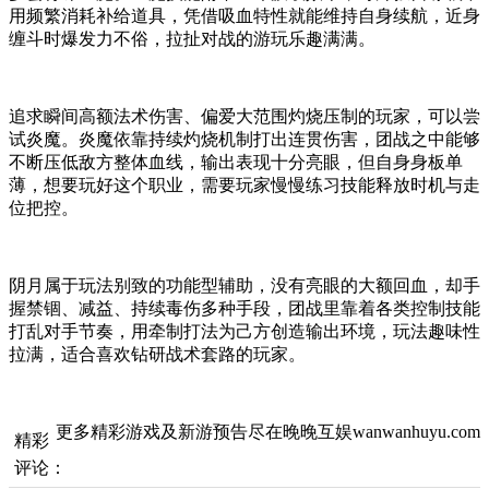
用频繁消耗补给道具，凭借吸血特性就能维持自身续航，近身
缠斗时爆发力不俗，拉扯对战的游玩乐趣满满。
追求瞬间高额法术伤害、偏爱大范围灼烧压制的玩家，可以尝
试炎魔。炎魔依靠持续灼烧机制打出连贯伤害，团战之中能够
不断压低敌方整体血线，输出表现十分亮眼，但自身身板单
薄，想要玩好这个职业，需要玩家慢慢练习技能释放时机与走
位把控。
阴月属于玩法别致的功能型辅助，没有亮眼的大额回血，却手
握禁锢、减益、持续毒伤多种手段，团战里靠着各类控制技能
打乱对手节奏，用牵制打法为己方创造输出环境，玩法趣味性
拉满，适合喜欢钻研战术套路的玩家。
更多精彩游戏及新游预告尽在晚晚互娱wanwanhuyu.com
精彩
评论：