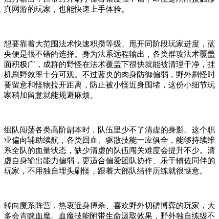
真网游的玩家，也能快速上手体验。
想要靠着大范围法术快速积攒等级、甩开同阶段玩家进度，蓝
央便是很不错的选择。身为法系远程输出，各类群攻法术覆盖
面积极广，成群的野怪在法术覆盖下很快就能被清理干净，挂
机刷野效率十分可观。不过蓝央的肉身防御偏弱，野外刷怪时
要留意和怪物拉开距离，防止被小怪近身围堵，这份小细节玩
家稍加留意就能规避麻烦。
组队闯荡各类高阶副本时，队伍里少不了清虚的身影。这个职
业偏向辅助续航，各类回血、驱散技能一应俱全，能够持续维
系全队的血量状态，缺少清虚的队伍闯关难度会提升不少。清
虚自身输出能力偏弱，更适合偏爱团队协作、乐于辅佐同伴的
玩家，不用独自埋头刷怪，跟着大部队结伴历练就很惬意。
转向魔系阵营，热衷近身搏杀、喜欢野外切磋博弈的玩家，大
多会青睐血魔。血魔技能附带生命汲取效果，野外独自练级不