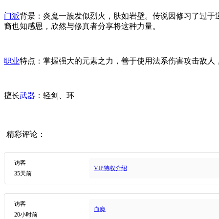
门派
背景：炎魔一族发似烈火，肤如岩壁。传说因修习了过于
裔也知感恩，欣然与修真者分享将这种力量。
职业
特点：掌握强大的元素之力，善于使用法系伤害攻击敌人
擅长
武器
：轻剑、环
精彩评论：
访客
VIP特权介绍
35天前
访客
血魔
20小时前