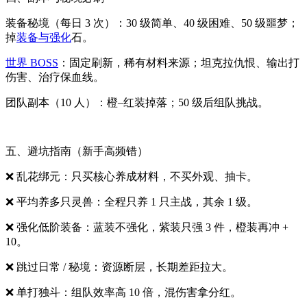
装备秘境（每日 3 次）：30 级简单、40 级困难、50 级噩梦；
掉
装备与强化
石。
世界 BOSS
：固定刷新，稀有材料来源；坦克拉仇恨、输出打
伤害、治疗保血线。
团队副本（10 人）：橙–红装掉落；50 级后组队挑战。
五、避坑指南（新手高频错）
❌ 乱花绑元：只买核心养成材料，不买外观、抽卡。
❌ 平均养多只灵兽：全程只养 1 只主战，其余 1 级。
❌ 强化低阶装备：蓝装不强化，紫装只强 3 件，橙装再冲 +
10。
❌ 跳过日常 / 秘境：资源断层，长期差距拉大。
❌ 单打独斗：组队效率高 10 倍，混伤害拿分红。