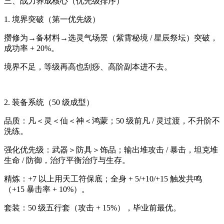
三、战力养成核心（优先级排序）
1. 境界突破（第一优先级）
攒修为→备材料→选灵气场景（紫霄秘境 / 星辰祭坛）突破，
成功率 + 20%。
境界不足，等级再高也刮痧、高阶副本进不去。
2. 装备系统（50 级成型）
品质：凡＜灵＜仙＜神＜鸿蒙；50 级前凡 / 灵过渡，不升阶不
洗练。
强化优先级：武器＞防具＞饰品；输出堆攻击 / 暴击，坦克堆
生命 / 防御，治疗平衡治疗与生存。
精炼：+7 以上用天工符保底；全身 + 5/+10/+15 触发共鸣
（+15 暴击率 + 10%）。
套装：50 级五行套（攻击 + 15%），毕业前最优。