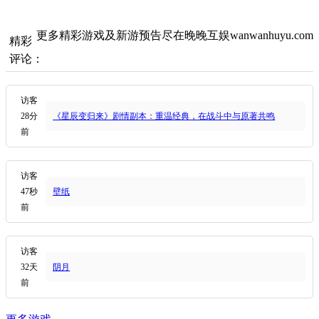
更多精彩游戏及新游预告尽在晚晚互娱wanwanhuyu.com
精彩
评论：
访客
28分
《星辰变归来》剧情副本：重温经典，在战斗中与原著共鸣
前
访客
47秒
壁纸
前
访客
32天
阴月
前