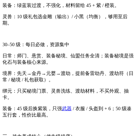
装备：绿蓝装过渡，不强化，材料留给 45 + 紫 / 橙装。
灵兽：10 级礼包选金雕（输出）/ 小黑（均衡），够用至后
期。
30–50 级：每日必做，资源集中
日常：师门、悬赏、装备秘境、仙盟任务全清；装备秘境是强
化石与装备核心来源。
境界：先天→金丹→元婴→渡劫，提前备雷劫丹、渡劫符（日
常 / 秘境 / 礼包获取）。
绑元：只买秘境门票、灵兽洗练、渡劫材料，不买外观、抽
卡。
装备：45 级后换紫装，只强
武器
/ 衣服 / 头盔到 + 6；50 级凑
五行套，性价比最高。