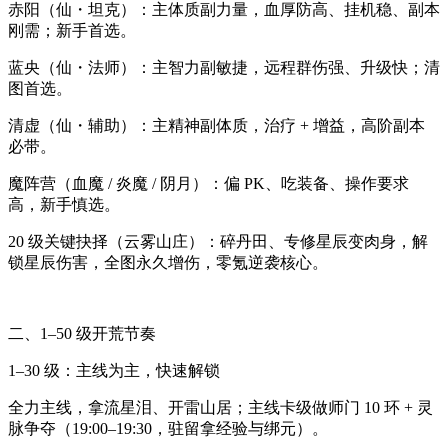
赤阳（仙・坦克）：主体质副力量，血厚防高、挂机稳、副本
刚需；新手首选。
蓝央（仙・法师）：主智力副敏捷，远程群伤强、升级快；清
图首选。
清虚（仙・辅助）：主精神副体质，治疗 + 增益，高阶副本
必带。
魔阵营（血魔 / 炎魔 / 阴月）：偏 PK、吃装备、操作要求
高，新手慎选。
20 级关键抉择（云雾山庄）：碎丹田、专修星辰变肉身，解
锁星辰伤害，全图永久增伤，零氪逆袭核心。
二、1–50 级开荒节奏
1–30 级：主线为主，快速解锁
全力主线，拿流星泪、开雷山居；主线卡级做师门 10 环 + 灵
脉争夺（19:00–19:30，驻留拿经验与绑元）。