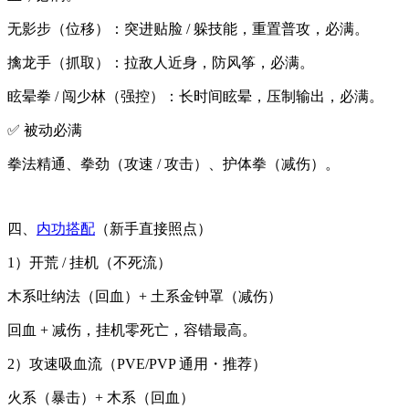
无影步（位移）：突进贴脸 / 躲技能，重置普攻，必满。
擒龙手（抓取）：拉敌人近身，防风筝，必满。
眩晕拳 / 闯少林（强控）：长时间眩晕，压制输出，必满。
✅ 被动必满
拳法精通、拳劲（攻速 / 攻击）、护体拳（减伤）。
四、
内功搭配
（新手直接照点）
1）开荒 / 挂机（不死流）
木系吐纳法（回血）+ 土系金钟罩（减伤）
回血 + 减伤，挂机零死亡，容错最高。
2）攻速吸血流（PVE/PVP 通用・推荐）
火系（暴击）+ 木系（回血）