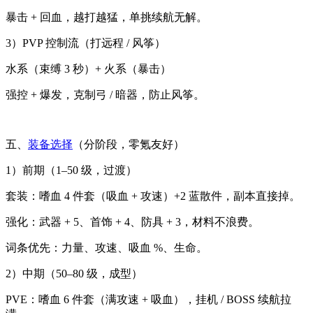
暴击 + 回血，越打越猛，单挑续航无解。
3）PVP 控制流（打远程 / 风筝）
水系（束缚 3 秒）+ 火系（暴击）
强控 + 爆发，克制弓 / 暗器，防止风筝。
五、
装备选择
（分阶段，零氪友好）
1）前期（1–50 级，过渡）
套装：嗜血 4 件套（吸血 + 攻速）+2 蓝散件，副本直接掉。
强化：武器 + 5、首饰 + 4、防具 + 3，材料不浪费。
词条优先：力量、攻速、吸血 %、生命。
2）中期（50–80 级，成型）
PVE：嗜血 6 件套（满攻速 + 吸血），挂机 / BOSS 续航拉