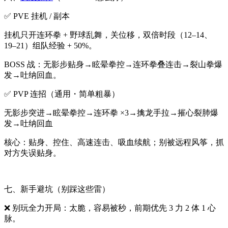
✅ PVE 挂机 / 副本
挂机只开连环拳 + 野球乱舞，关位移，双倍时段（12–14、
19–21）组队经验 + 50%。
BOSS 战：无影步贴身→眩晕拳控→连环拳叠连击→裂山拳爆
发→吐纳回血。
✅ PVP 连招（通用・简单粗暴）
无影步突进→眩晕拳控→连环拳 ×3→擒龙手拉→摧心裂肺爆
发→吐纳回血
核心：贴身、控住、高速连击、吸血续航；别被远程风筝，抓
对方失误贴身。
七、新手避坑（别踩这些雷）
❌ 别玩全力开局：太脆，容易被秒，前期优先 3 力 2 体 1 心
脉。