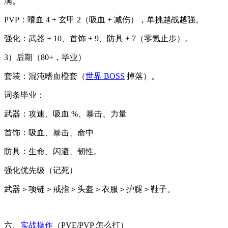
满。
PVP：嗜血 4 + 玄甲 2（吸血 + 减伤），单挑越战越强。
强化：武器 + 10、首饰 + 9、防具 + 7（零氪止步）。
3）后期（80+，毕业）
套装：混沌嗜血橙套（
世界 BOSS
掉落）。
词条毕业：
武器：攻速、吸血 %、暴击、力量
首饰：吸血、暴击、命中
防具：生命、闪避、韧性。
强化优先级（记死）
武器＞项链＞戒指＞头盔＞衣服＞护腿＞鞋子。
六、
实战操作
（PVE/PVP 怎么打）