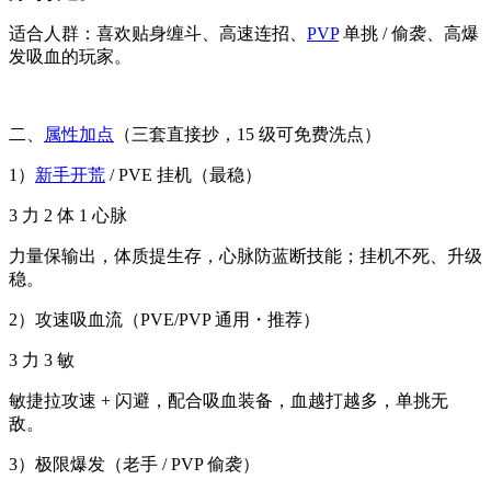
适合人群：喜欢贴身缠斗、高速连招、
PVP
单挑 / 偷袭、高爆
发吸血的玩家。
二、
属性加点
（三套直接抄，15 级可免费洗点）
1）
新手开荒
/ PVE 挂机（最稳）
3 力 2 体 1 心脉
力量保输出，体质提生存，心脉防蓝断技能；挂机不死、升级
稳。
2）攻速吸血流（PVE/PVP 通用・推荐）
3 力 3 敏
敏捷拉攻速 + 闪避，配合吸血装备，血越打越多，单挑无
敌。
3）极限爆发（老手 / PVP 偷袭）