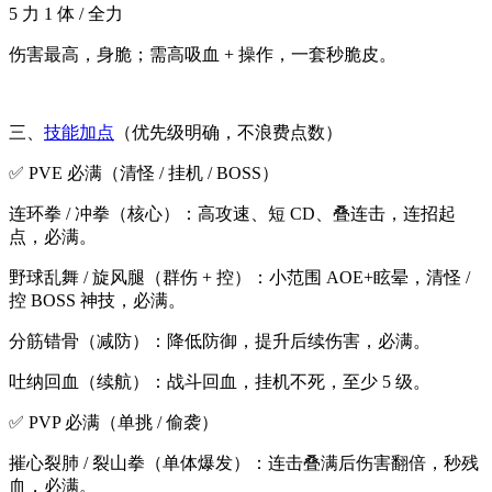
5 力 1 体 / 全力
伤害最高，身脆；需高吸血 + 操作，一套秒脆皮。
三、
技能加点
（优先级明确，不浪费点数）
✅ PVE 必满（清怪 / 挂机 / BOSS）
连环拳 / 冲拳（核心）：高攻速、短 CD、叠连击，连招起
点，必满。
野球乱舞 / 旋风腿（群伤 + 控）：小范围 AOE+眩晕，清怪 /
控 BOSS 神技，必满。
分筋错骨（减防）：降低防御，提升后续伤害，必满。
吐纳回血（续航）：战斗回血，挂机不死，至少 5 级。
✅ PVP 必满（单挑 / 偷袭）
摧心裂肺 / 裂山拳（单体爆发）：连击叠满后伤害翻倍，秒残
血，必满。