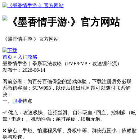
《墨香情手游·》官方网站
首页
>
入门攻略
墨香情手游｜拳系玩法攻略（PVE/PVP・攻速缠斗流）
发布于：2026-06-14
阅前必看：为百分百确保您的游戏体验，下载注册后务必联
系微信客服：SUW993，以便后续出现问题可以随时联系解
决！
一、
职业
特点
✅ 优点：攻速极快、连招丝滑、自带吸血 / 回血、控制多（眩
晕 / 击退）、机动性强；越打越硬，续航无解。
❌ 缺点：手短、怕远程风筝、身板中等、群伤范围小；依赖贴
身与攻速。