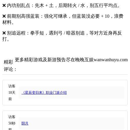
❌ 内功别乱点：先木 + 土，后期转火 / 水，别五行平均点。
❌ 前期别高强蓝装：强化可继承，但蓝装没必要 + 10，浪费
材料。
❌ 别追远程：拳手短，遇到弓 / 暗器别追，等对方近身再反
打。
更多精彩游戏及新游预告尽在晚晚互娱wanwanhuyu.com
精彩
评论：
访客
18天
《星辰变归来》职业门派介绍
前
访客
50秒
阴月
前