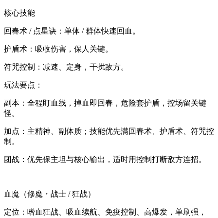
核心技能
回春术 / 点星诀：单体 / 群体快速回血。
护盾术：吸收伤害，保人关键。
符咒控制：减速、定身，干扰敌方。
玩法要点：
副本：全程盯血线，掉血即回春，危险套护盾，控场留关键
怪。
加点：主精神、副体质；技能优先满回春术、护盾术、符咒控
制。
团战：优先保主坦与核心输出，适时用控制打断敌方连招。
血魔（修魔・战士 / 狂战）
定位：嗜血狂战、吸血续航、免疫控制、高爆发，单刷强，