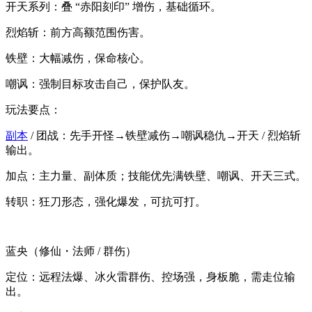
开天系列：叠 “赤阳刻印” 增伤，基础循环。
烈焰斩：前方高额范围伤害。
铁壁：大幅减伤，保命核心。
嘲讽：强制目标攻击自己，保护队友。
玩法要点：
副本
/ 团战：先手开怪→铁壁减伤→嘲讽稳仇→开天 / 烈焰斩
输出。
加点：主力量、副体质；技能优先满铁壁、嘲讽、开天三式。
转职：狂刀形态，强化爆发，可抗可打。
蓝央（修仙・法师 / 群伤）
定位：远程法爆、冰火雷群伤、控场强，身板脆，需走位输
出。