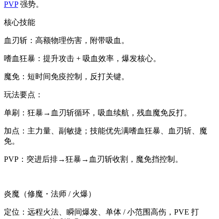
PVP
强势。
核心技能
血刃斩：高额物理伤害，附带吸血。
嗜血狂暴：提升攻击 + 吸血效率，爆发核心。
魔免：短时间免疫控制，反打关键。
玩法要点：
单刷：狂暴→血刃斩循环，吸血续航，残血魔免反打。
加点：主力量、副敏捷；技能优先满嗜血狂暴、血刃斩、魔
免。
PVP：突进后排→狂暴→血刃斩收割，魔免挡控制。
炎魔（修魔・法师 / 火爆）
定位：远程火法、瞬间爆发、单体 / 小范围高伤，PVE 打