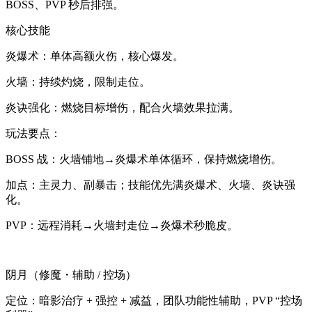
BOSS、PVP 秒后排强。
核心技能
炎爆术：单体高额火伤，核心爆发。
火墙：持续灼烧，限制走位。
炎诀强化：燃烧目标增伤，配合火墙效果拉满。
玩法要点：
BOSS 战：火墙铺地→炎爆术单体循环，保持燃烧增伤。
加点：主灵力、副暴击；技能优先满炎爆术、火墙、炎诀强
化。
PVP：远程消耗→火墙封走位→炎爆术秒脆皮。
阴月（修魔・辅助 / 控场）
定位：暗影治疗 + 强控 + 减益，团队功能性辅助，PVP “控场