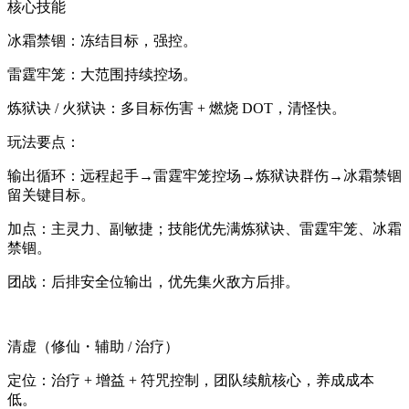
核心技能
冰霜禁锢：冻结目标，强控。
雷霆牢笼：大范围持续控场。
炼狱诀 / 火狱诀：多目标伤害 + 燃烧 DOT，清怪快。
玩法要点：
输出循环：远程起手→雷霆牢笼控场→炼狱诀群伤→冰霜禁锢
留关键目标。
加点：主灵力、副敏捷；技能优先满炼狱诀、雷霆牢笼、冰霜
禁锢。
团战：后排安全位输出，优先集火敌方后排。
清虚（修仙・辅助 / 治疗）
定位：治疗 + 增益 + 符咒控制，团队续航核心，养成成本
低。