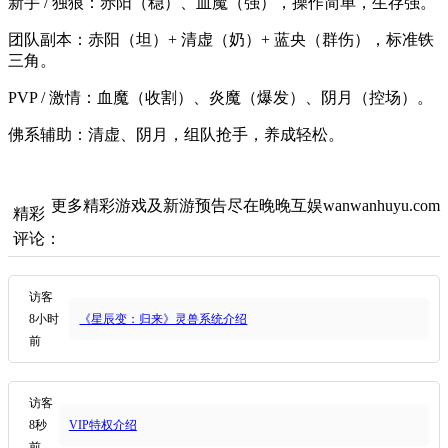
新手 / 独狼：赤阳（稳）、血魔（强），操作简单，生存强。
团队副本：赤阳（坦）+ 清虚（奶）+ 蓝央（群伤），标准铁
三角。
PVP / 激情：血魔（收割）、炎魔（爆发）、阴月（控场）。
佛系辅助：清虚、阴月，组队抢手，养成轻松。
更多精彩游戏及新游预告尽在晚晚互娱wanwanhuyu.com
精彩
评论：
访客
8小时
《星辰变：归来》灵兽系统介绍
前
访客
8秒
VIP特权介绍
前