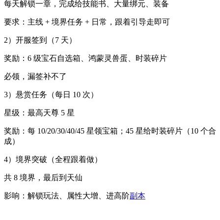
每天解锁一章，完成给技能书、大量绑元、装备
要求：主线 + 境界任务 + 日常，跟着引导走即可
2）开服签到（7 天）
奖励：6 级宝石自选箱、鸿蒙灵兽蛋、时装碎片
必领，漏签补不了
3）悬赏任务（每日 10 次）
星级：最高天尊 5 星
奖励：每 10/20/30/40/45 星领宝箱；45 星给时装碎片（10 个合
成）
4）境界突破（全程跟着做）
共 8 境界，最后到天仙
影响：解锁玩法、属性大增、进高阶
副本