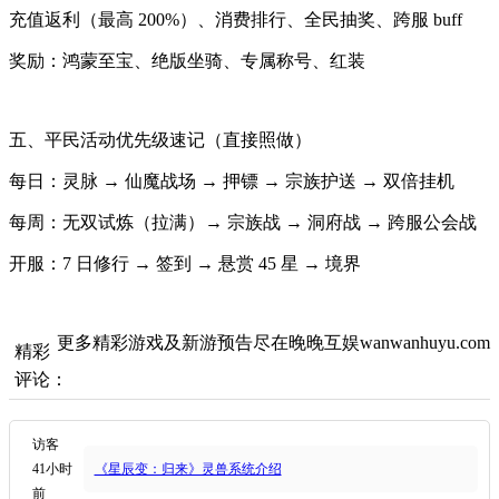
充值返利（最高 200%）、消费排行、全民抽奖、跨服 buff
奖励：鸿蒙至宝、绝版坐骑、专属称号、红装
五、平民活动优先级速记（直接照做）
每日：灵脉 → 仙魔战场 → 押镖 → 宗族护送 → 双倍挂机
每周：无双试炼（拉满）→ 宗族战 → 洞府战 → 跨服公会战
开服：7 日修行 → 签到 → 悬赏 45 星 → 境界
更多精彩游戏及新游预告尽在晚晚互娱wanwanhuyu.com
精彩
评论：
访客
41小时
《星辰变：归来》灵兽系统介绍
前