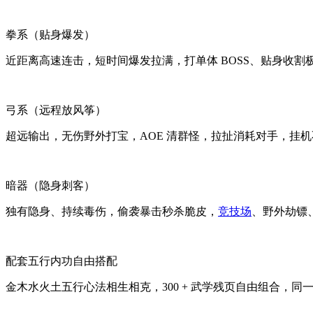
拳系（贴身爆发）
近距离高速连击，短时间爆发拉满，打单体 BOSS、贴身收割
弓系（远程放风筝）
超远输出，无伤野外打宝，AOE 清群怪，拉扯消耗对手，挂
暗器（隐身刺客）
独有隐身、持续毒伤，偷袭暴击秒杀脆皮，
竞技场
、野外劫镖
配套五行内功自由搭配
金木水火土五行心法相生相克，300 + 武学残页自由组合，