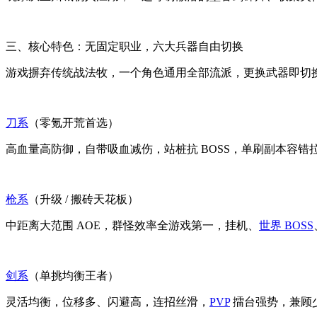
三、核心特色：无固定职业，六大兵器自由切换
游戏摒弃传统战法牧，一个角色通用全部流派，更换武器即切
刀系
（零氪开荒首选）
高血量高防御，自带吸血减伤，站桩抗 BOSS，单刷副本容
枪系
（升级 / 搬砖天花板）
中距离大范围 AOE，群怪效率全游戏第一，挂机、
世界 BOSS
剑系
（单挑均衡王者）
灵活均衡，位移多、闪避高，连招丝滑，
PVP
擂台强势，兼顾