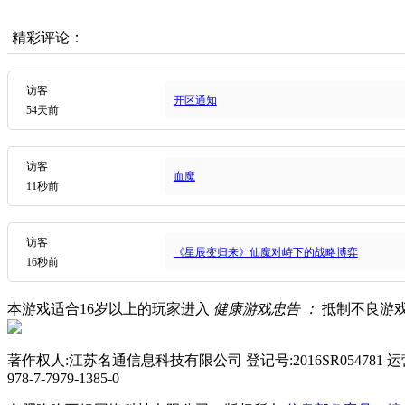
精彩评论：
访客
开区通知
54天前
访客
血魔
11秒前
访客
《星辰变归来》仙魔对峙下的战略博弈
16秒前
本游戏适合
16
岁以上的玩家进入
健康游戏忠告 ：
抵制不良游
著作权人:江苏名通信息科技有限公司 登记号:2016SR054781
978-7-7979-1385-0