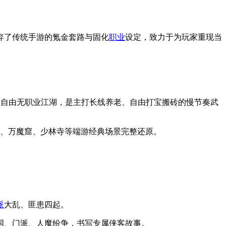
摒弃了传统手游的氪金套路与固化
职业
设定，致力于为玩家重现当
古、高自由无职业江湖，是主打长线养老、自由打宝搬砖的慢节奏武
陵、万魔窟、少林寺等端游经典场景完整还原。
派
大乱、匪患四起。
国、门派、人魔纷争，书写专属侠客故事。