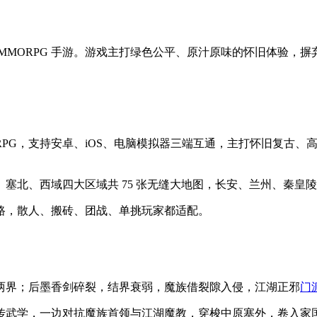
MMORPG 手游。游戏主打绿色公平、原汁原味的怀旧体验，
MORPG，支持安卓、iOS、电脑模拟器三端互通，主打怀旧复
塞北、西域四大区域共 75 张无缝大地图，长安、兰州、秦皇
路，散人、搬砖、团战、单挑玩家都适配。
两界；后墨香剑碎裂，结界衰弱，魔族借裂隙入侵，江湖正邪
门
传武学，一边对抗魔族首领与江湖魔教，穿梭中原塞外，卷入家