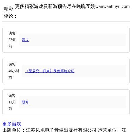
更多精彩游戏及新游预告尽在晚晚互娱wanwanhuyu.com
精彩
评论：
访客
22天
蓝央
前
访客
40小时
《星辰变：归来》灵兽系统介绍
前
访客
11天
阴月
前
更多游戏
出版单位：江苏凤凰电子音像出版社有限公司 运营单位：江