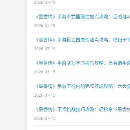
2026-07-19
《墨香情》手游拳武器属性加点攻略：近战缠
2026-07-19
《墨香情》手游枪武器属性加点攻略：横扫千
2026-07-19
《墨香情》手游武功学习技巧攻略：墨香情手
2026-07-15
《墨香情》手游五行内功完整养成攻略：六大流派
2026-07-15
《墨香情》王怪挑战技巧攻略：轻松拿下墨香情
2026-07-15