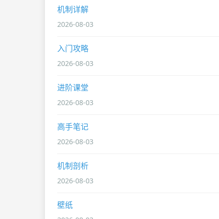
机制详解
2026-08-03
入门攻略
2026-08-03
进阶课堂
2026-08-03
高手笔记
2026-08-03
机制剖析
2026-08-03
壁纸