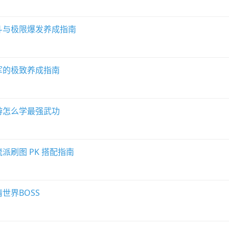
斗与极限爆发养成指南
军的极致养成指南
游怎么学最强武功
刷图 PK 搭配指南
世界BOSS