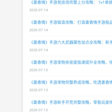
《墨香情》手游竞技场完整上分攻略： 1v1单
2026-07-14
《墨香情》手游锻造攻略：打造墨香情手游极
2026-07-14
《墨香情》手游六大武器属性加点全攻略：新
2026-07-14
《墨香情》手游宠物亲密度极速提升全攻略，
2026-07-13
《墨香情》手游宠物完整养成攻略，吃透墨香
2026-07-13
《墨香情》手游新手开荒完整攻略，零氪玩家
2026-07-13