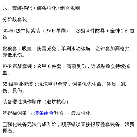
六、套装搭配 + 装备强化 / 组合规则
分阶段套装
30–50 级中期紫装（PVE 单刷）：贪狼 4 件防具 + 金钟 2 件首
饰
贪狼套：吸血、伤害减免，单刷永动续航；金钟套加高格挡，
降低承伤。
PVP 帮战套装：玄甲 6 件套，高额反伤，近战贴脸会持续掉
血。
55 级毕业橙装：混沌重甲全套，词条优先生命、体质、减
伤、反伤。
装备硬性操作顺序（避坑核心）
洗祝福词条 →
装备组合
升阶 → 最后强化
已强化装备无法合成升阶，顺序错误直接报废整套装备、浪费
原石。