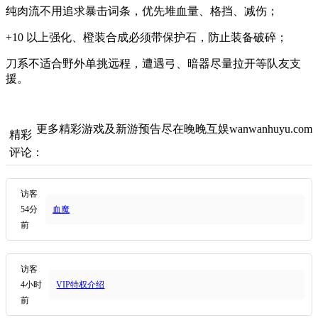
纯肉流不用追求暴击词条，优先堆血量、格挡、减伤；
+10 以上强化、橙装合成必须带保护石，防止装备破碎；
刀系不适合野外单挑远程，遭遇弓、暗器尽量拉开等队友支
援。
更多精彩游戏及新游预告尽在晚晚互娱wanwanhuyu.com
精彩
评论：
访客
54分
血魔
前
访客
4小时
VIP特权介绍
前