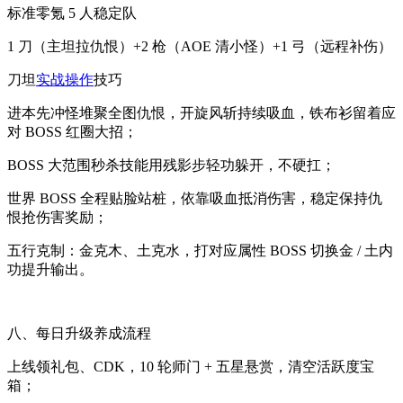
标准零氪 5 人稳定队
1 刀（主坦拉仇恨）+2 枪（AOE 清小怪）+1 弓（远程补伤）
刀坦
实战操作
技巧
进本先冲怪堆聚全图仇恨，开旋风斩持续吸血，铁布衫留着应
对 BOSS 红圈大招；
BOSS 大范围秒杀技能用残影步轻功躲开，不硬扛；
世界 BOSS 全程贴脸站桩，依靠吸血抵消伤害，稳定保持仇
恨抢伤害奖励；
五行克制：金克木、土克水，打对应属性 BOSS 切换金 / 土内
功提升输出。
八、每日升级养成流程
上线领礼包、CDK，10 轮师门 + 五星悬赏，清空活跃度宝
箱；