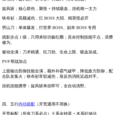
旋风斩：核心群伤，聚怪 + 持续吸血，挂机唯一主力
铁布衫：高额减伤，扛 BOSS 大招、精英怪必开
劈山刀：单体爆发，打世界 BOSS、副本 BOSS 专用
残影步点 1 级，只用来轻功躲红圈；其余控制技能不点，浪费
修为。
被动全满：刀术精通、狂刀劲、生命上限、吸血加成。
PVP 帮战加点
上面输出防御技能全满，额外补霸气破甲，降低敌方防御，配
合队友集火；铁布衫常驻减伤，靠反伤消耗近战对手。
挂机技能携带：旋风斩单挂即可，全自动清野。
四、五行
内功搭配
（开荒通用不用换）
开荒标配（所有刀系必点）土系金钟罩 + 木系吐纳法