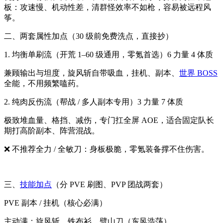
板：攻速慢、机动性差，清群怪效率不如枪，容易被远程风
筝。
二、两套属性加点（30 级前免费洗点，直接抄）
1. 均衡单刷流（开荒 1–60 级通用，零氪首选）6 力量 4 体质
兼顾输出与坦度，旋风斩自带吸血，挂机、副本、
世界 BOSS
全能，不用频繁嗑药。
2. 纯肉反伤流（帮战 / 多人副本专用）3 力量 7 体质
极致堆血量、格挡、减伤，专门扛全屏 AOE，适合固定队长
期打高阶副本、阵营混战。
❌ 不推荐全力 / 全敏刀：身板极脆，零氪装备撑不住伤害。
三、
技能加点
（分 PVE 刷图、PVP 团战两套）
PVE 副本 / 挂机（核心必满）
主动满：旋风斩、铁布衫、劈山刀（东风浩荡）