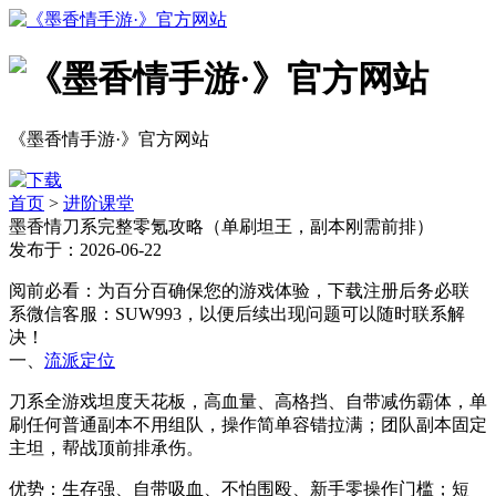
《墨香情手游·》官方网站
首页
>
进阶课堂
墨香情刀系完整零氪攻略（单刷坦王，副本刚需前排）
发布于：2026-06-22
阅前必看：为百分百确保您的游戏体验，下载注册后务必联
系微信客服：SUW993，以便后续出现问题可以随时联系解
决！
一、
流派定位
刀系全游戏坦度天花板，高血量、高格挡、自带减伤霸体，单
刷任何普通副本不用组队，操作简单容错拉满；团队副本固定
主坦，帮战顶前排承伤。
优势：生存强、自带吸血、不怕围殴、新手零操作门槛；短