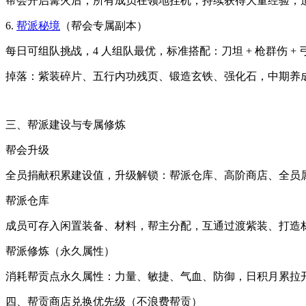
帮会开启篝火后，所有成员在领地挂机，持续获得大量经验，
6.
帮派秘境
（帮会专属副本）
每日可组队挑战，4 人组队最优，标准搭配：刀坦 + 枪群伤 + 弓
掉落：紫装碎片、五行内功残页、锻造玄铁、强化石，中期养
三、帮派建设与专属修炼
帮会升级
全员捐献积累建设值，升级解锁：帮派仓库、高阶商店、全员
帮派仓库
成员可存入闲置装备、材料，帮主分配，互通过渡紫装、打造
帮派修炼（永久属性）
消耗帮贡点永久属性：力量、敏捷、气血、防御，日积月累拉
四、帮贡商店兑换优先级（不浪费帮贡）