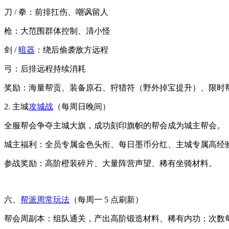
刀 / 拳：前排扛伤、嘲讽留人
枪：大范围群体控制、清小怪
剑 /
暗器
：绕后偷袭敌方远程
弓：后排远程持续消耗
奖励：海量帮贡、装备原石、狩猎符（野外掉宝提升）、限时
2. 主城
攻城战
（每周日晚间）
全服帮会争夺主城大旗，成功刻印旗帜的帮会成为城主帮会。
城主福利：全员专属金色头衔、每日墨币分红、主城专属高经
参战奖励：高阶橙装碎片、大量阵营声望、稀有坐骑材料。
六、
帮派周常玩法
（每周一 5 点刷新）
帮会周副本：组队通关，产出高阶锻造材料、稀有内功；次数