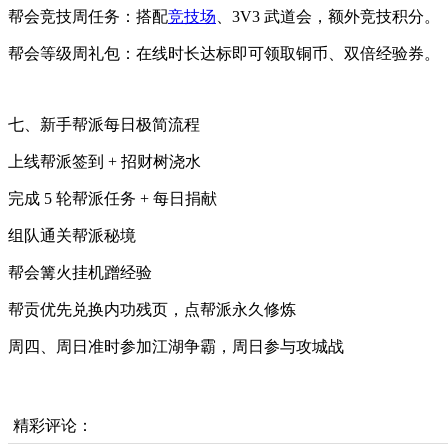
帮会竞技周任务：搭配
竞技场
、3V3 武道会，额外竞技积分。
帮会等级周礼包：在线时长达标即可领取铜币、双倍经验券。
七、新手帮派每日极简流程
上线帮派签到 + 招财树浇水
完成 5 轮帮派任务 + 每日捐献
组队通关帮派秘境
帮会篝火挂机蹭经验
帮贡优先兑换内功残页，点帮派永久修炼
周四、周日准时参加江湖争霸，周日参与攻城战
精彩评论：