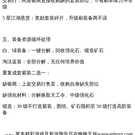
交易行：闲置银两直接收购缺的套装部位，节省刷本体力冲等
级
5 星江湖悬赏：奖励套装碎片，升级刷装备两不误
五、装备资源循环处理
白、绿装备：一键分解，回收强化石、锻造矿石
淘汰蓝装：全部分解，无任何培养价值
重复成套紫装二选一：
缺银两：上架交易行售卖，收购自身缺失部位
缺强化材料：分解换取天工令、中级强化石
锻造：30 级不打造紫装，图纸、矿石囤积至 50 级打造高阶装
备
更多精彩游戏及新游预告尽在晚晚互娱wanwanhuyu.com