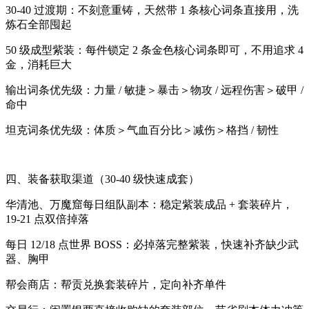
30-40 过渡期：不刻意重铸，天然带 1 条核心词条直接用，洗
炼石全部囤起
50 级成型紫装：每件锁定 2 条金色核心词条即可，不用追求 4
金，消耗巨大
输出词条优先级：力量 / 敏捷＞暴击＞物攻 / 远程伤害＞破甲 /
命中
坦克词条优先级：体质＞气血百分比＞减伤＞格挡 / 韧性
四、装备获取渠道（30-40 级快速成套）
华清池、万魔窟每日组队副本：稳定紫装成品 + 套装碎片，
19-21 点双倍掉落
每日 12/18 点世界 BOSS：必掉落完整紫装，快速补齐缺少武
器、胸甲
帮会商店：帮贡兑换套装碎片，定向补齐单件