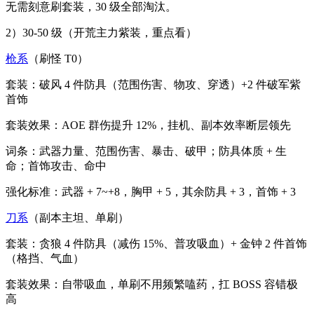
无需刻意刷套装，30 级全部淘汰。
2）30-50 级（开荒主力紫装，重点看）
枪系
（刷怪 T0）
套装：破风 4 件防具（范围伤害、物攻、穿透）+2 件破军紫
首饰
套装效果：AOE 群伤提升 12%，挂机、副本效率断层领先
词条：武器力量、范围伤害、暴击、破甲；防具体质 + 生
命；首饰攻击、命中
强化标准：武器 + 7~+8，胸甲 + 5，其余防具 + 3，首饰 + 3
刀系
（副本主坦、单刷）
套装：贪狼 4 件防具（减伤 15%、普攻吸血）+ 金钟 2 件首饰
（格挡、气血）
套装效果：自带吸血，单刷不用频繁嗑药，扛 BOSS 容错极
高