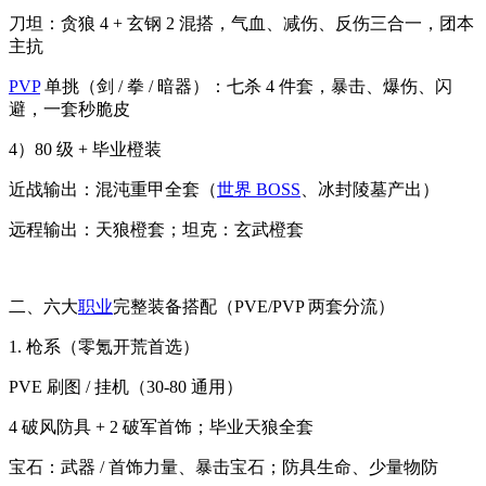
刀坦：贪狼 4 + 玄钢 2 混搭，气血、减伤、反伤三合一，团本
主抗
PVP
单挑（剑 / 拳 / 暗器）：七杀 4 件套，暴击、爆伤、闪
避，一套秒脆皮
4）80 级 + 毕业橙装
近战输出：混沌重甲全套（
世界 BOSS
、冰封陵墓产出）
远程输出：天狼橙套；坦克：玄武橙套
二、六大
职业
完整装备搭配（PVE/PVP 两套分流）
1. 枪系（零氪开荒首选）
PVE 刷图 / 挂机（30-80 通用）
4 破风防具 + 2 破军首饰；毕业天狼全套
宝石：武器 / 首饰力量、暴击宝石；防具生命、少量物防