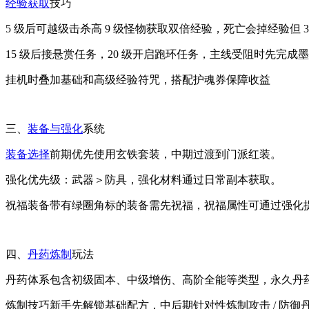
经验获取
技巧
5 级后可越级击杀高 9 级怪物获取双倍经验，死亡会掉经验但 
15 级后接悬赏任务，20 级开启跑环任务，主线受阻时先完成
挂机时叠加基础和高级经验符咒，搭配护魂券保障收益
三、
装备与强化
系统
装备选择
前期优先使用玄铁套装，中期过渡到门派红装。
强化优先级：武器＞防具，强化材料通过日常副本获取。
祝福装备带有绿圈角标的装备需先祝福，祝福属性可通过强化
四、
丹药炼制
玩法
丹药体系包含初级固本、中级增伤、高阶全能等类型，永久丹
炼制技巧新手先解锁基础配方，中后期针对性炼制攻击 / 防