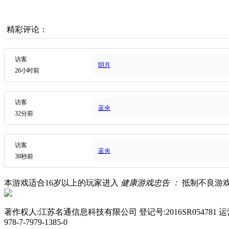
精彩评论：
访客
阴月
26小时前
访客
蓝央
32分前
访客
蓝央
38秒前
本游戏适合
16
岁以上的玩家进入
健康游戏忠告 ：
抵制不良游
著作权人:江苏名通信息科技有限公司 登记号:2016SR054781
978-7-7979-1385-0