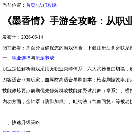
当前位置：
首页
>
入门攻略
《墨香情》手游全攻略：从职
发布于：2026-06-14
阅前必看：为百分百确保您的游戏体验，下载注册后务必联系微
一、
职业选择
与
流派养成
职业定位解析游戏采用无职业束缚体系，六大武器自由切换，
刀客适合 0 氪玩家，血厚防高适合单刷副本；枪客刷怪效率
技能修炼要点前期优先修炼群攻技能如野球乱舞（拳系）、横
内功方面，金钟罩（防御加成）、吐纳法（气血回复）等被动
二、快速升级策略