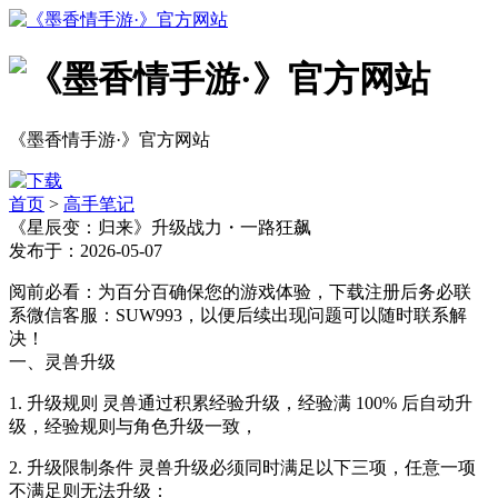
《墨香情手游·》官方网站
首页
>
高手笔记
《星辰变：归来》升级战力・一路狂飙
发布于：2026-05-07
阅前必看：为百分百确保您的游戏体验，下载注册后务必联
系微信客服：SUW993，以便后续出现问题可以随时联系解
决！
一、灵兽升级
1. 升级规则 灵兽通过积累经验升级，经验满 100% 后自动升
级，经验规则与角色升级一致，
2. 升级限制条件 灵兽升级必须同时满足以下三项，任意一项
不满足则无法升级：