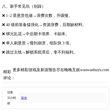
八、新手常见坑（别踩）
❌ 1–2 星悬赏也做→浪费次数，升级慢。
❌ 40 级前装备猛强化→资源浪费，后期缺材料。
❌ 绑元乱花→中后期卡境界、卡副本。
❌ 单人刷悬赏→慢到崩溃，组队快 3 倍。
❌ 跳过主线→解锁系统滞后，拿不到福利。
更多精彩游戏及新游预告尽在晚晚互娱wanwanhuyu.com
精彩
评论：
访客
35小时
蓝央
前