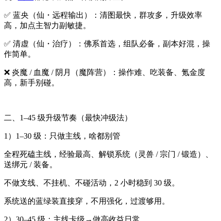
✅ 蓝央（仙・远程输出）：清图最快，群攻多，升级效率
高，加点主智力副敏捷。
✅ 清虚（仙・治疗）：佛系首选，组队必备，副本好混，操
作简单。
❌ 炎魔 / 血魔 / 阴月（魔阵营）：操作难、吃装备、氪金度
高，新手别碰。
二、1–45 级升级节奏（最快冲级法）
1）1–30 级：只做主线，啥都别管
全程死磕主线，经验最高、解锁系统（灵兽 / 宗门 / 锻造）、
送绑元 / 装备。
不做支线、不挂机、不碰活动，2 小时稳到 30 级。
系统送的蓝绿装直接穿，不用强化，过渡够用。
2）30–45 级：主线卡级→做高收益日常