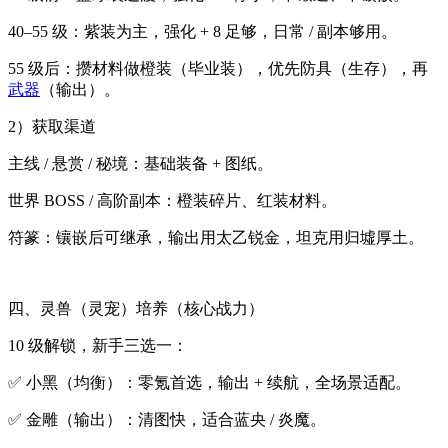
40–55 级：紫装为主，强化 + 8 足够，日常 / 副本够用。
55 级后：攒材料做橙装（毕业装），优先防具（生存），再
武器
（输出）。
2）获取渠道
主线 / 悬赏 / 秘境：基础装备 + 图纸。
世界 BOSS / 高阶副本：橙装碎片、红装材料。
符篆：镶嵌后可继承，输出用太乙锐金，坦克用归墟厚土。
四、灵兽（灵宠）培养（核心战力）
10 级解锁，新手三选一：
✅ 小黑（均衡）：零氪首选，输出 + 续航，全场景适配。
✅ 金雕（输出）：清图快，适合蓝央 / 炎魔。