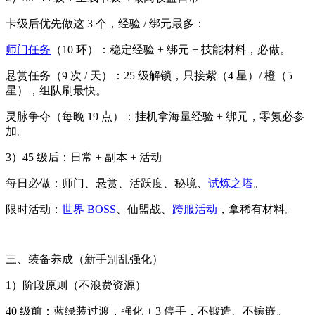
卡级后优先做这 3 个，经验 / 绑元最多：
师门任务
（10 环）：稳定经验 + 绑元 + 技能材料，必做。
悬赏任务（9 次 / 天）：25 级解锁，只接紫（4 星）/ 橙（5
星），组队刷最快。
灵脉争夺（每晚 19 点）：挂机拿海量经验 + 绑元，零氪必参
加。
3）45 级后：日常 + 副本 + 活动
每日必做：师门、悬赏、活跃度、秘境、
试炼之塔
。
限时活动：
世界 BOSS
、仙盟战、
跨服活动
，拿稀有材料。
三、装备养成（新手别乱强化）
1）阶段原则（不浪费资源）
40 级前：蓝绿装过渡，强化 + 3 停手，不锻造、不镶嵌。