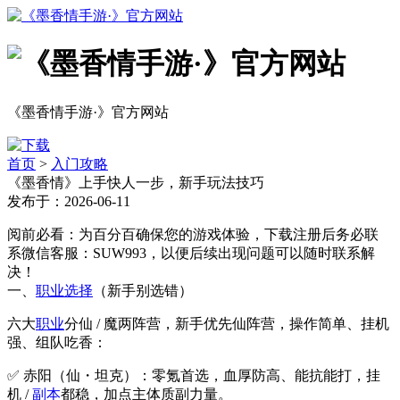
《墨香情手游·》官方网站
首页
>
入门攻略
《墨香情》上手快人一步，新手玩法技巧
发布于：2026-06-11
阅前必看：为百分百确保您的游戏体验，下载注册后务必联
系微信客服：SUW993，以便后续出现问题可以随时联系解
决！
一、
职业选择
（新手别选错）
六大
职业
分仙 / 魔两阵营，新手优先仙阵营，操作简单、挂机
强、组队吃香：
✅ 赤阳（仙・坦克）：零氪首选，血厚防高、能抗能打，挂
机 /
副本
都稳，加点主体质副力量。