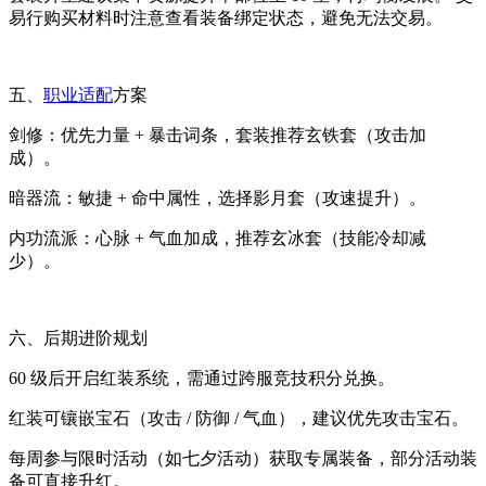
易行购买材料时注意查看装备绑定状态，避免无法交易。
五、
职业适配
方案
剑修：优先力量 + 暴击词条，套装推荐玄铁套（攻击加
成）。
暗器流：敏捷 + 命中属性，选择影月套（攻速提升）。
内功流派：心脉 + 气血加成，推荐玄冰套（技能冷却减
少）。
六、后期进阶规划
60 级后开启红装系统，需通过跨服竞技积分兑换。
红装可镶嵌宝石（攻击 / 防御 / 气血），建议优先攻击宝石。
每周参与限时活动（如七夕活动）获取专属装备，部分活动装
备可直接升红。