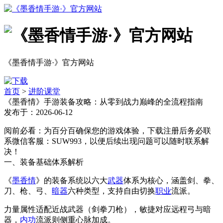
《墨香情手游·》官方网站
首页
>
进阶课堂
《墨香情》手游装备攻略：从零到战力巅峰的全流程指南
发布于：2026-06-12
阅前必看：为百分百确保您的游戏体验，下载注册后务必联
系微信客服：SUW993，以便后续出现问题可以随时联系解
决！
一、装备基础体系解析
《
墨香情
》的装备系统以六大
武器
体系为核心，涵盖剑、拳、
刀、枪、弓、
暗器
六种类型，支持自由切换
职业
流派。
力量属性适配近战武器（剑拳刀枪），敏捷对应远程弓与暗
器，
内功
流派则侧重心脉加成。