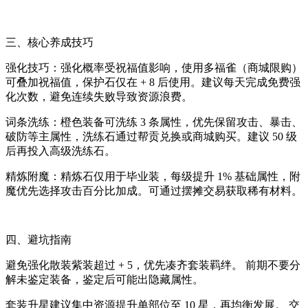
三、核心养成技巧
强化技巧：强化概率受祝福值影响，使用多福雀（商城限购）
可叠加祝福值，保护石仅在 + 8 后使用。建议每天完成免费强
化次数，避免连续失败导致资源浪费。
词条洗练：橙色装备可洗练 3 条属性，优先保留攻击、暴击、
破防等主属性，洗练石通过帮贡兑换或商城购买。建议 50 级
后再投入高级洗练石。
精炼附魔：精炼石仅用于毕业装，每级提升 1% 基础属性，附
魔优先选择攻击百分比加成。可通过摆摊交易获取稀有材料。
四、避坑指南
避免强化散装紫装超过 + 5，优先凑齐套装羁绊。 前期不要分
解未鉴定装备，鉴定后可能出隐藏属性。
套装升星建议集中资源提升单部位至 10 星，再均衡发展。 交