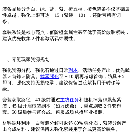
装备品质分为白、绿、蓝、紫、橙五档，橙色装备不仅基础属
性卓越，强化上限可达 + 15（紫装 + 10），还附带稀有词
条。
套装系统是核心亮点，低阶橙套属性甚至优于高阶散装紫装，
建议优先收集 2 件套激活羁绊属性。
二、零氪玩家资源规划
强化资源分配：强化石通过日常
副本
、活动任务产出，优先武
器＞首饰＞防具。
武器强化
至 + 10 后再考虑首饰，防具 + 5
即可。
强化支持无损继承，建议保留过渡紫装用于转移等
级。
套装获取路径：40 级前通过
主线任务
和挂机掉落积累蓝紫
装，45 级开启橙装副本（如万妖窟），重点刷取 2 件套橙
套。50 级后参与帮会战、跨服战场兑换毕业橙装。
材料循环利用：白蓝装分解可返还 80% 强化石，紫装分解产
出合成材料，建议保留未强化紫装用于合成更高阶装备。