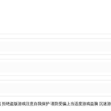
戏
拒绝盗版游戏
注意自我保护
谨防受骗上当
适度游戏益脑
沉迷游