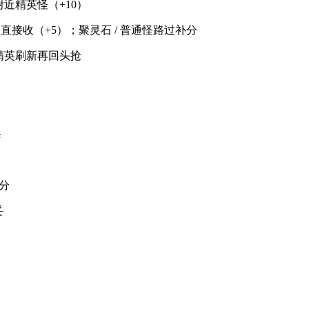
附近精英怪（+10）
直接收（+5）；聚灵石 / 普通怪路过补分
 精英刷新再回头抢
杀
稳分
妥