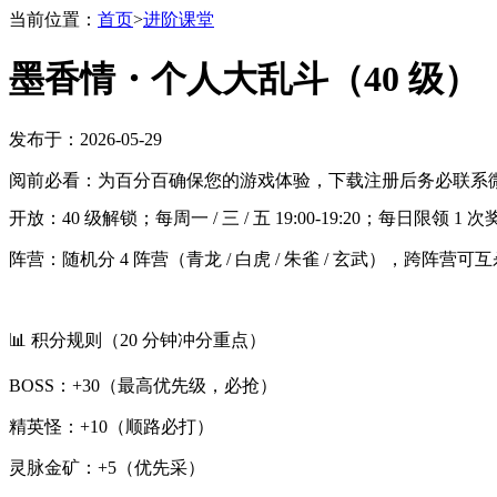
当前位置：
首页
>
进阶课堂
墨香情・个人大乱斗（40 级）
发布于：2026-05-29
阅前必看：为百分百确保您的游戏体验，下载注册后务必联系微
开放：40 级解锁；每周一 / 三 / 五 19:00-19:20；每日限领 1 
阵营：随机分 4 阵营（青龙 / 白虎 / 朱雀 / 玄武），跨阵营可
📊 积分规则（20 分钟冲分重点）
BOSS：+30（最高优先级，必抢）
精英怪：+10（顺路必打）
灵脉金矿：+5（优先采）