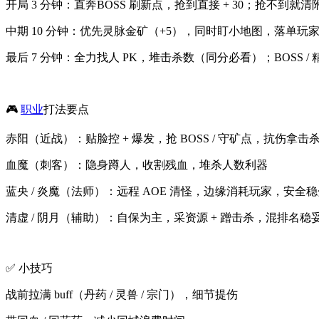
开局 3 分钟：直奔BOSS 刷新点，抢到直接 + 30；抢不到就清
中期 10 分钟：优先灵脉金矿（+5），同时盯小地图，落单玩家
最后 7 分钟：全力找人 PK，堆击杀数（同分必看）；BOSS /
🎮
职业
打法要点
赤阳（近战）：贴脸控 + 爆发，抢 BOSS / 守矿点，抗伤拿击
血魔（刺客）：隐身蹲人，收割残血，堆杀人数利器
蓝央 / 炎魔（法师）：远程 AOE 清怪，边缘消耗玩家，安全
清虚 / 阴月（辅助）：自保为主，采资源 + 蹭击杀，混排名稳
✅ 小技巧
战前拉满 buff（丹药 / 灵兽 / 宗门），细节提伤