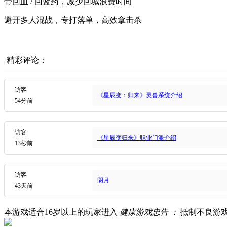
带回血 / 回蓝药，减少回城浪费时间
避开多人混战，专打落单，高效拿击杀
精彩评论：
访客
《星辰变：归来》灵兽系统介绍
54分前
访客
《星辰变归来》职业门派介绍
13秒前
访客
阴月
43天前
本游戏适合
16
岁以上的玩家进入
健康游戏忠告 ：
抵制不良游