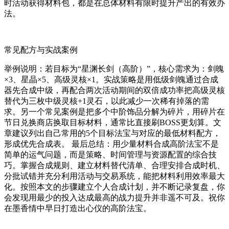
时活动获得材料包，都是在总体材料有限时提升产出的有效办
法。
常见配方与实战案例
举例说明：若目标为“星渊长剑（高阶）”，核心需求为：剑魄
×3、星晶×5、高级灵核×1。实战策略是用低级剑魄通过合成
器先合成中级，再配合两次活动期间的双倍成功率把高级灵核
替代为三枚中级灵核+1灵石，以此减少一次稀有掉落的需
求。另一个常见案例是把多个中阶饰品分解为碎片，用碎片在
节日兑换商店换取目标材料，通常比直接刷BOSS更划算。文
章建议列出自己常用的5个目标法宝与对应的最低材料配方，
形成优先合成表。 最后总结：用少量材料合成高阶法宝不是
简单的运气问题，而是策略、时间管理与资源配置的综合技
巧。掌握合成规则、建立材料替代清单、合理安排合成时机、
分批试错并充分利用活动与交易系统，能把材料利用效率最大
化。按照本文的步骤建立个人合成计划，并不断记录复盘，你
会发现用最少的投入达成最高的战力提升并非遥不可及。祝你
在墨香情中早日打造出心仪的高阶法宝。