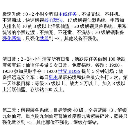
极速升级：0 - 2 小时全程跟
主线任务
，不做支线、不挂机、
不逛商城，快速解锁
核心玩法
。17 级解锁仙盟系统，申请加
入排名前 10 的 3 级以上活跃仙盟；20 级解锁灵兽系统，用系
统送的小黑过渡，不抽宠、不还童、不洗练；30 级解锁装备
强化系统
，只强化
武器
到 +3，其他装备不强化。
清日常：2 - 24 小时清完所有日常，活跃度任务做到 100 活跃
度领宝箱；仙盟任务做 5 次日常、免费捐献、答题；19:00 -
19:30 参加灵脉争夺；19:00
世界 BOSS
提前 5 分钟进场；物
资押运选安全车；每日
副本
星辰秘境和妖兽巢穴各打 2 次。第
一天终极目标：等级 35 级以上、战力 5 万以上、加入 3 级以
上活跃仙盟、存绑钻 500 以上。
第二天：解锁装备系统，目标等级 40 级，全身蓝装 +3，解锁
九剑仙府。重点刷九剑仙府普通难度攒九霄紫装碎片，蓝装只
强化武器到 +5，其他部位不强化，继续存绑钻。