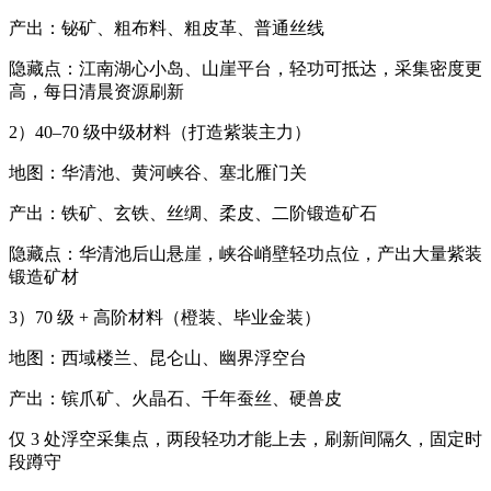
产出：铋矿、粗布料、粗皮革、普通丝线
隐藏点：江南湖心小岛、山崖平台，轻功可抵达，采集密度更
高，每日清晨资源刷新
2）40–70 级中级材料（打造紫装主力）
地图：华清池、黄河峡谷、塞北雁门关
产出：铁矿、玄铁、丝绸、柔皮、二阶锻造矿石
隐藏点：华清池后山悬崖，峡谷峭壁轻功点位，产出大量紫装
锻造矿材
3）70 级 + 高阶材料（橙装、毕业金装）
地图：西域楼兰、昆仑山、幽界浮空台
产出：镔爪矿、火晶石、千年蚕丝、硬兽皮
仅 3 处浮空采集点，两段轻功才能上去，刷新间隔久，固定时
段蹲守