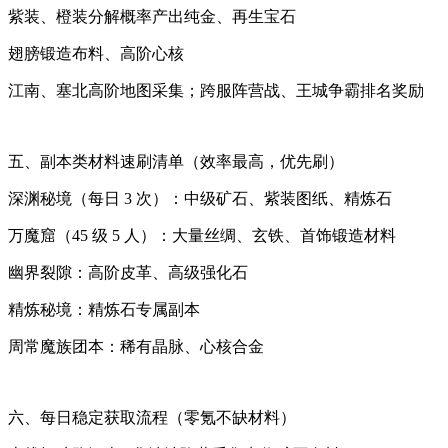
紫装、橙装分解概率产出纯金、再生宝石
翅膀锻造布料、高阶心核
江南、塞北高阶地图采集；跨服阵营战、王城争霸排名奖励
五、副本类材料速刷清单（效率最高，优先刷）
深渊秘境（每日 3 次）：中级矿石、紫装图纸、精炼石
万魔窟（45 级 5 人）：大量丝绸、玄铁、首饰锻造材料
幽界裂隙：高阶皮革、高级强化石
精炼秘境：精炼石专属副本
周常魔族团本：稀有晶脉、心核合金
六、每日稳定获取流程（零氪不缺材料）