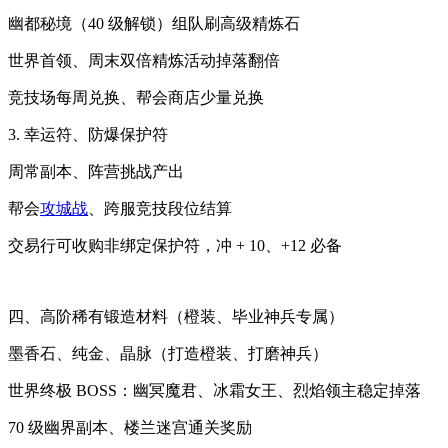
幽都秘境（40 级解锁）组队刷高级精炼石
世界首领、周末双倍精炼活动掉落翻倍
竞技场每周兑换、帮会商店少量兑换
3. 幸运符、防爆保护符
周常副本、阵营挑战产出
帮会
攻城战
、跨服竞技段位结算
交易行可收购非绑定保护符，冲 + 10、+12 必备
四、高阶稀有锻造材料（橙装、毕业神兵专属）
墨香石、纯金、晶脉（打造橙装、打磨神兵）
世界终极 BOSS：幽冥魔君、冰霜女王、烈焰领主稳定掉落
70 级幽界副本、楼兰迷宫通关奖励