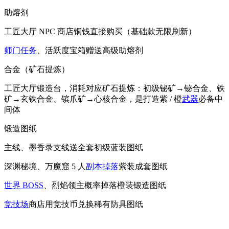
助熔剂
工匠大厅 NPC 商店铜钱直接购买（基础款无限刷新）
师门任务
、活跃度宝箱赠送高级助熔剂
合金（矿石提炼）
工匠大厅锻造台，消耗对应矿石提炼：初级铋矿→铋合金、铁
矿→玄铁合金、镔爪矿→心核合金，是打造紫 / 橙
武器
必备中
间体
锻造图纸
主线、墨香录支线送全套初级蓝装图纸
深渊秘境、万魔窟 5 人
副本掉落
紫装成套图纸
世界 BOSS
、烈焰领主概率掉落橙装锻造图纸
竞技场
商店用竞技币兑换稀有防具图纸