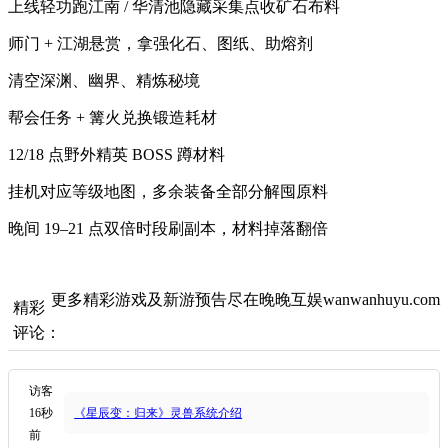
上线轻功跑江南 / 华清池隐藏采集点收矿石布料
师门 + 江湖悬赏，拿强化石、图纸、助熔剂
清空深渊、幽界、精炼秘境
帮会任务 + 篝火兑换锻造耗材
12/18 点野外精英 BOSS 蹲材料
挂机对应等级地图，多余装备全部分解囤原料
晚间 19–21 点双倍时段刷副本，材料掉落翻倍
更多精彩游戏及新游预告尽在晚晚互娱wanwanhuyu.com
精彩
评论：
访客
16秒
《星辰变：归来》灵兽系统介绍
前