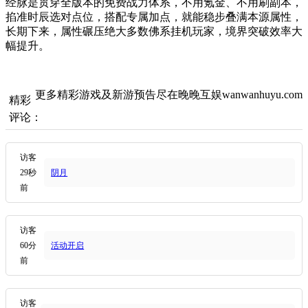
经脉是贯穿全版本的免费战力体系，不用氪金、不用刷副本，
掐准时辰选对点位，搭配专属加点，就能稳步叠满本源属性，
长期下来，属性碾压绝大多数佛系挂机玩家，境界突破效率大
幅提升。
更多精彩游戏及新游预告尽在晚晚互娱wanwanhuyu.com
精彩
评论：
访客
29秒
阴月
前
访客
60分
活动开启
前
访客