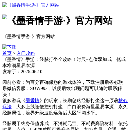
《墨香情手游·》官方网站
首页
>
入门攻略
《墨香情》手游：经脉打坐全攻略！时辰+点位双加成，低成
本堆满星辰本源
发布于：2026-06-10
阅前必看：为百分百确保您的游戏体验，下载注册后务必联
系微信客服：SUW993，以便后续出现问题可以随时联系解
决！
很多游玩《
墨香情
》的玩家，长期忽略经脉打坐这一原著
核心
玩法
，大多上线随便挂机打坐，白白浪费海量星辰本源、永久
经脉属性，境界升级速度远落后大区平均水平。
经脉属于终身保值养成，不消耗元宝、不耗费高阶材料，依托
时辰、点位、buff加成即可提升全属性，加持血量、穿透、技