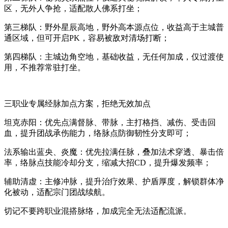
区，无外人争抢，适配散人佛系打坐；
第三梯队：野外星辰高地，野外高本源点位，收益高于主城普
通区域，但可开启PK，容易被敌对清场打断；
第四梯队：主城边角空地，基础收益，无任何加成，仅过渡使
用，不推荐常驻打坐。
三职业专属经脉加点方案，拒绝无效加点
坦克赤阳：优先点满督脉、带脉，主打格挡、减伤、受击回
血，提升团战承伤能力，络脉点防御韧性分支即可；
法系输出蓝央、炎魔：优先拉满任脉，叠加法术穿透、暴击倍
率，络脉点技能冷却分支，缩减大招CD，提升爆发频率；
辅助清虚：主修冲脉，提升治疗效果、护盾厚度，解锁群体净
化被动，适配宗门团战续航。
切记不要跨职业混搭脉络，加成完全无法适配流派。