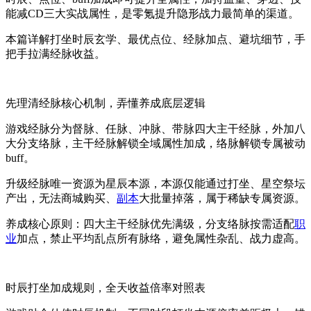
能减CD三大实战属性，是零氪提升隐形战力最简单的渠道。
本篇详解打坐时辰玄学、最优点位、经脉加点、避坑细节，手
把手拉满经脉收益。
先理清经脉核心机制，弄懂养成底层逻辑
游戏经脉分为督脉、任脉、冲脉、带脉四大主干经脉，外加八
大分支络脉，主干经脉解锁全域属性加成，络脉解锁专属被动
buff。
升级经脉唯一资源为星辰本源，本源仅能通过打坐、星空祭坛
产出，无法商城购买、
副本
大批量掉落，属于稀缺专属资源。
养成核心原则：四大主干经脉优先满级，分支络脉按需适配
职
业
加点，禁止平均乱点所有脉络，避免属性杂乱、战力虚高。
时辰打坐加成规则，全天收益倍率对照表