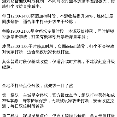
游戏贴合仙侠时辰机制，不同时段打坐本源倍率差距极大，错
峰打坐收益直接减半。
每日12:00-14:00药酒加持时段，本源收益提升50%，炼体进度
同步翻倍，适合集中打坐升级主干经脉；
每晚19:00-21:00星空祭坛专属时段，本源双倍掉落，同时解锁
经脉暴击加成，打坐有概率额外暴击海量本源；
凌晨23:00-1:00子时修真时段，负面debuff清零，打坐不会被敌
对玩家打断，适合熬夜玩家长线打坐。
其余普通时段仅基础收益，仅适合临时挂机，不建议刻意升级
经脉。
全地图打坐点位分级，优先级一目了然
第一梯队：主城星空祭坛，官方最优点位，组队打坐额外加成
25%本源，自带护盾保护，无法被玩家攻击打断，安全收益拉
满，每日双倍时段首选；
第二梯队：秘境灵泉点位，仅通关秘境后解锁，单人专属打坐