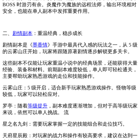
BOSS 时游刃有余。炎魔作为魔族的远程法师，输出环境相对
安全，也能在单人副本中发挥重要作用。
二、
剧情副本
：重温经典，稳步成长
剧情副本是《
墨香情
》手游中最具代入感的玩法之一，从 5 级
的云雾山庄开始，玩家将跟随原著剧情逐步解锁更多关卡。
这些副本不仅能让玩家重温小说中的经典场景，还能获得大量
经验、装备和材料。前期副本难度较低，单人即可轻松通关，
主要帮助玩家熟悉游戏的走位和技能操作。
云雾山庄：5 级开启，适合新手玩家熟悉游戏操作。怪物等级
较低，玩家可以轻松应对。
罗亭：随着
等级提升
，副本难度逐渐增加，但对于高等级玩家
来说，依然可以单人挑战。 流
星之名九剑：需要玩家掌握一定的技能组合和走位技巧。
天府星辰殿：对玩家的战力和操作有较高要求，建议在达到一