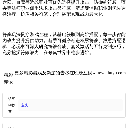
赤阳、血魔等近战职业可优先选择提升攻击、防御的符篆，蓝
央等法师职业侧重法术攻击类符篆，清虚等辅助职业则优先选
择治疗、护盾相关符篆，合理搭配实现战力最大化
符篆玩法贯穿游戏全程，从基础获取到高阶搭配，每一步都能
为战力提升提供助力。新手可循序渐进积累符篆、熟悉搭配逻
辑，老玩家可深入研究符篆合成、套装激活与五行克制技巧，
充分挖掘符篆潜力，在修真世界中稳步进阶。
更多精彩游戏及新游预告尽在晚晚互娱wanwanhuyu.com
精彩
评论：
访客
60秒
蓝央
前