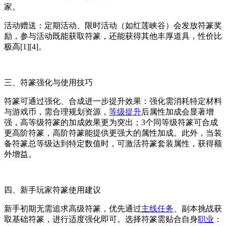
家。
活动赠送：定期活动、限时活动（如红莲峡谷）会发放符篆奖
励，参与活动既能获取符篆，还能获得其他丰厚道具，性价比
极高[1][4]。
三、符篆强化与使用技巧
符篆可通过强化、合成进一步提升效果：强化需消耗特定材料
与游戏币，需合理规划资源，
等级提升
后属性加成会显著增
强，高等级符篆的加成效果更为突出；3个同等级符篆可合成
更高阶符篆，高阶符篆能提供更强大的属性加成。此外，当装
备符篆总等级达到特定数值时，可激活符篆套装属性，获得额
外增益。
四、新手玩家符篆使用建议
新手初期无需追求高级符篆，优先通过
主线任务
、副本挑战获
取基础符篆，进行适度强化即可。选择符篆需贴合自身
职业
：