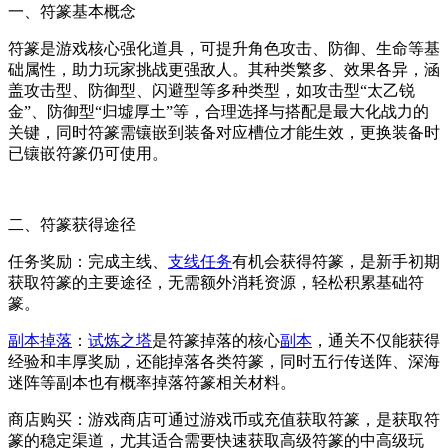
一、符篆基本概念
符篆是游戏核心强化道具，可提升角色攻击、防御、生命等基
础属性，助力玩家挑战更强敌人。其种类繁多、效果各异，涵
盖攻击型、防御型、闪避型等多种类型，如攻击型“太乙锐
金”、防御型“归墟厚土”等，合理选择与搭配是最大化战力的
关键，同时符篆需镶嵌到装备对应槽位才能生效，更换装备时
已镶嵌符篆仍可使用。
二、符篆获得途径
任务奖励：完成主线、
支线任务
有机会获得符篆，是新手初期
获取符篆的主要途径，无需额外消耗资源，轻松积累基础符
篆。
副本掉落
：
试炼之塔
是符篆掉落的核心
副本
，通关不仅能获得
经验和丰厚奖励，还能掉落各类符篆，同时五行传送阵、深海
迷阵等副本也有概率掉落符篆相关材料。
商店购买：游戏商店可通过游戏币或充值获取符篆，是获取符
篆的稳定渠道，尤其适合需要快速获取高级符篆的中高级玩