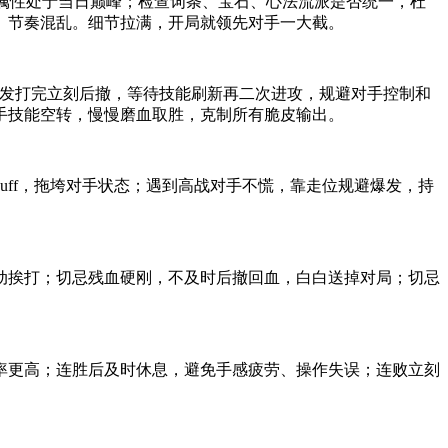
满，保证属性处于当日巅峰；检查词条、宝石、心法流派是否统一，杜
、节奏混乱。细节拉满，开局就领先对手一大截。
爆发打完立刻后撤，等待技能刷新再二次进攻，规避对手控制和
手技能空转，慢慢磨血取胜，克制所有脆皮输出。
ff，拖垮对手状态；遇到高战对手不慌，靠走位规避爆发，持
动挨打；切忌残血硬刚，不及时后撤回血，白白送掉对局；切忌
率更高；连胜后及时休息，避免手感疲劳、操作失误；连败立刻