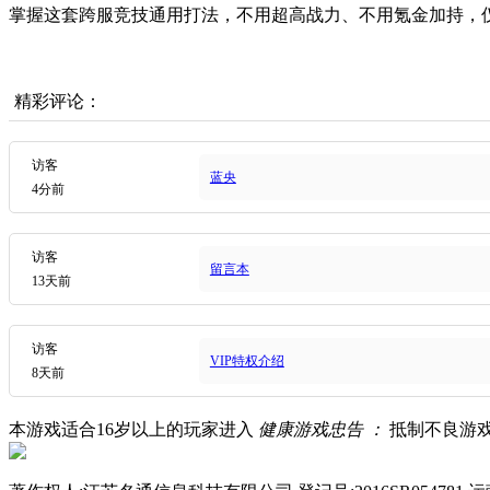
掌握这套跨服竞技通用打法，不用超高战力、不用氪金加持，
精彩评论：
访客
蓝央
4分前
访客
留言本
13天前
访客
VIP特权介绍
8天前
本游戏适合
16
岁以上的玩家进入
健康游戏忠告 ：
抵制不良游