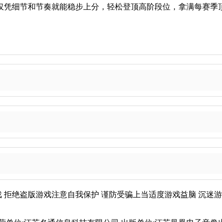
仅凭细节和节奏就能稳步上分，轻松登顶高阶段位，拿满每赛季
戏
拒绝盗版游戏
注意自我保护
谨防受骗上当
适度游戏益脑
沉迷游