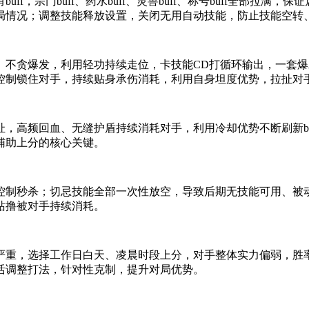
f，宗门buff、药水buff、灵兽buff、称号buff全部拉
局情况；调整技能释放设置，关闭无用自动技能，防止技能空转
、不贪爆发，利用轻功持续走位，卡技能CD打循环输出，一套
控制锁住对手，持续贴身承伤消耗，利用自身坦度优势，拉扯对
，高频回血、无缝护盾持续消耗对手，利用冷却优势不断刷新bu
辅助上分的核心关键。
控制秒杀；切忌技能全部一次性放空，导致后期无技能可用、被
站撸被对手持续消耗。
严重，选择工作日白天、凌晨时段上分，对手整体实力偏弱，胜
活调整打法，针对性克制，提升对局优势。