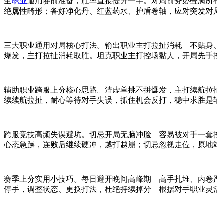
全
职业
通用赛前准备，胜率直接提升一半。对局前务必叠满所有buf
绝属性畸形；备好净化丹、红蓝药水、护盾卷轴，应对突发对
三大职业通用对局核心打法。输出职业主打拉扯消耗，不贴身
爆发，主打拉扯消耗取胜。坦克职业主打控场黏人，开局先手
辅助职业跨服上分核心思路。清虚单挑不拼爆发，主打续航拉扯
续续航拉扯，耐心等待对手失误，抓住机会反打，稳中求胜是
跨服竞技高频失误避坑。切忌开局无脑冲脸，容易被对手一套
心态急躁，连败后继续硬冲，越打越崩；切忌忽视走位，原地
赛季上分实用小技巧。每日避开晚间高峰期，高手扎堆、内卷
停手，调整状态、更换打法，杜绝持续掉分；根据对手职业灵