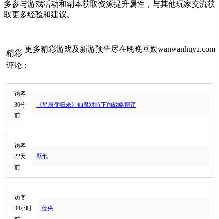
多参与游戏活动和副本获取资源提升属性，与其他玩家交流获
取更多经验和建议。
更多精彩游戏及新游预告尽在晚晚互娱wanwanhuyu.com
精彩
评论：
访客
30分
《星辰变归来》仙魔对峙下的战略博弈
前
访客
22天
壁纸
前
访客
34小时
蓝央
前