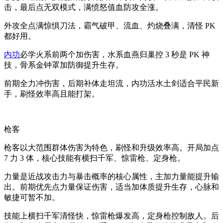
击，最后点无双模式，满愤怒值血防攻全涨。
外攻全点满惊惧刀法，霸气破甲、流血、灼烧叠满，清怪 PK
都好用。
内功
必学火系前两个加伤害，水系血燕归巢控 3 秒是 PK 神
技，骨系金钟罩加防御提升生存。
前期全力冲伤害，后期补体走坦流，内功活水土剑适合平民新
手，刷怪效率高且能打架。
枪客
枪客以大范围群体伤害为特色，刷怪和升级效率高。开局加点
7 力 3 体，核心技能有横扫千军、惊雷枪、定身枪。
力量是近战攻击力与暴击概率的核心属性，主加力量能提升输
出。前期优先点力量保证伤害，适当加体质提升生存，心脉和
敏捷可暂不加。
技能上横扫千军清怪快，惊雷枪爆发高，定身枪控制敌人。后