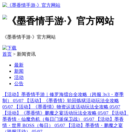
《墨香情手游·》官方网站
首页
> 新闻资讯
最新
新闻
活动
公告
【活动】墨香情手游｜修罗海擂台全攻略（跨服 3v3・赛季
制）
05/07
【活动】《墨香情》轮回炼狱活动玩法全攻略
05/07
【活动】《墨香情》物资运送活动玩法全攻略
05/07
【活动】《墨香情》鹏魔之宴活动玩法全攻略
05/07
【活动】
墨香情・仙魔危机（每日门派保卫战）
05/07
【活动】墨香
情・世界 BOSS（每日）
05/07
【活动】墨香情・鹏魔之宴
（跨服活动）
05/07