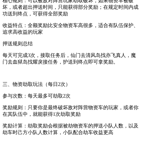
核心规则：可以被敌对阵营玩家劫取破坏，如果物资车被破
坏，或者超出押送时间，只能获得部分奖励；在规定时间内成
功送到终点，可获得全部奖励
收益特点：全额奖励比安全物资车高很多，适合有队伍保护、
追求高收益的玩家
押送规则总结
每天可完成3次，接取任务后，仙门去清风岛找亦飞真人，魔
门去血狱岛找耀戾接任务，护送到终点即可拿奖励。
三、物资劫取玩法（每日2次）
参与次数：每天最多可劫取2次
奖励规则：只要你是最终破坏敌对阵营物资车的玩家，或者你
在其队伍中，就能获得1次劫取奖励
奖励计算：劫取奖励会根据被劫物资车的押送小队人数，以及
劫车时己方小队人数计算，小队配合劫车收益更高