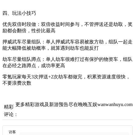
四、玩法小技巧
优先双倍时段做：双倍收益时间参与，不管押送还是劫取，奖
励都会翻倍，性价比最高
押威武车尽量组队：单人押威武车容易被敌方劫，组队一起走
能大幅降低被劫概率，就算遇到劫车也能反打
劫车尽量组队蹲点：单人劫车很难打过有保护的物资车，组队
在必经之路蹲点，成功率更高
零氪玩家每天3次押送+2次劫车都做完，积累资源速度很快，
不要浪费次数
更多精彩游戏及新游预告尽在晚晚互娱wanwanhuyu.com
精彩
评论：
访客