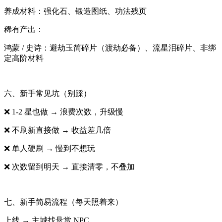
养成材料：强化石、锻造图纸、功法残页
稀有产出：
鸿蒙 / 史诗：避劫玉简碎片（渡劫必备）、流星泪碎片、非绑
定高阶材料
六、新手常见坑（别踩）
❌ 1-2 星也做 → 浪费次数，升级慢
❌ 不刷新直接做 → 收益差几倍
❌ 单人硬刷 → 慢到不想玩
❌ 次数留到明天 → 直接清零，不叠加
七、新手简易流程（每天照着来）
上线 → 主城找悬赏 NPC