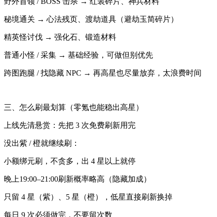
野外首领 / BOSS 击杀 → 红装碎片、神兵材料
秘境通关 → 心法残页、渡劫道具（避劫玉简碎片）
精英怪讨伐 → 强化石、锻造材料
普通小怪 / 采集 → 基础经验，可做但别优先
跨图跑腿 / 找隐藏 NPC → 再高星也尽量放弃，太浪费时间
三、怎么刷最划算（零氪也能稳出高星）
上线先清悬赏：先把 3 次免费刷新用完
没出紫 / 橙就继续刷：
小额绑元刷，不贪多，出 4 星以上就停
晚上19:00–21:00刷新概率略高（隐藏加成）
只留 4 星（紫）、5 星（橙），低星直接刷新换掉
每日 9 次必须做完，不要留次数