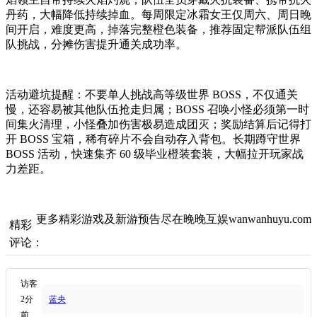
丹药，大幅降低持续掉血。每周限定冰霜女王仅周六、周日晚
间开启，难度更高，掉落完整橙色装备，推荐固定帮派队伍组
队挑战，分摊伤害提升通关成功率。
活动避坑提醒：不要单人挑战高等级世界 BOSS，不仅通关
慢，还容易被其他队伍抢走归属；BOSS 召唤小怪必须第一时
间集火清理，小怪叠加伤害极易造成团灭；奖励结算后记得打
开 BOSS 宝箱，稀有碎片不会自动存入背包。长期蹲守世界
BOSS 活动，快速集齐 60 级毕业橙装套装，大幅拉开玩家战
力差距。
更多精彩游戏及新游预告尽在晚晚互娱wanwanhuyu.com
精彩
评论：
访客
2分
蓝央
前