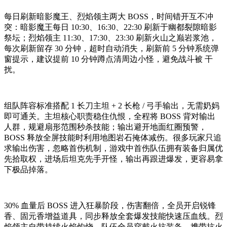
每日刷新暗影魔王、烈焰领主两大 BOSS，时间错开互不冲
突：暗影魔王每日 10:30、16:30、22:30 刷新于幽都裂隙暗影
祭坛；烈焰领主 11:30、17:30、23:30 刷新火山之巅岩浆池，
每次刷新留存 30 分钟，超时自动消失，刷新前 5 分钟系统弹
窗提示，建议提前 10 分钟蹲点清周边小怪，避免战斗被 干
扰。
组队阵容标准搭配 1 长刀主坦 + 2 长枪 / 弓手输出，无需奶妈
即可通关。主坦核心职责稳住仇恨，全程将 BOSS 背对输出
人群，规避扇形范围秒杀技能；输出避开地面红圈预警，
BOSS 释放全屏技能时利用地图岩石掩体减伤。很多玩家只追
求输出伤害，忽略首伤机制，游戏中首伤队伍拥有装备归属优
先拾取权，进场后坦克先手开怪，输出再跟进爆发，更容易拿
下极品掉落。
30% 血量后 BOSS 进入狂暴阶段，伤害翻倍，全员开启锐锋
香、固元香增益道具，同步释放全套爆发技能快速压血线。烈
焰领主自带持续火焰灼烧，队伍全员穿戴火抗装备、携带抗火