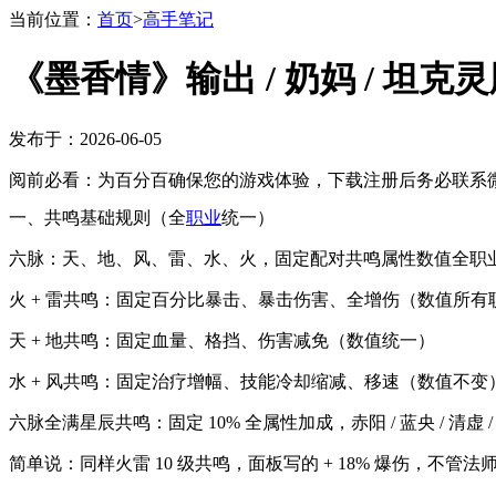
当前位置：
首页
>
高手笔记
《墨香情》输出 / 奶妈 / 坦
发布于：2026-06-05
阅前必看：为百分百确保您的游戏体验，下载注册后务必联系微
一、共鸣基础规则（全
职业
统一）
六脉：天、地、风、雷、水、火，固定配对共鸣属性数值全职
火 + 雷共鸣：固定百分比暴击、暴击伤害、全增伤（数值所有
天 + 地共鸣：固定血量、格挡、伤害减免（数值统一）
水 + 风共鸣：固定治疗增幅、技能冷却缩减、移速（数值不变
六脉全满星辰共鸣：固定 10% 全属性加成，赤阳 / 蓝央 / 清虚 /
简单说：同样火雷 10 级共鸣，面板写的 + 18% 爆伤，不管