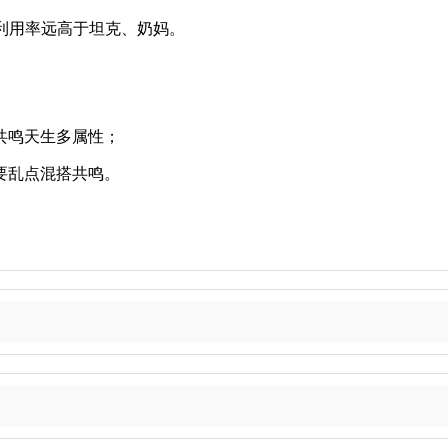
出利用率远高于坦克、奶妈。
共鸣天生多属性；
要乱点混搭共鸣。