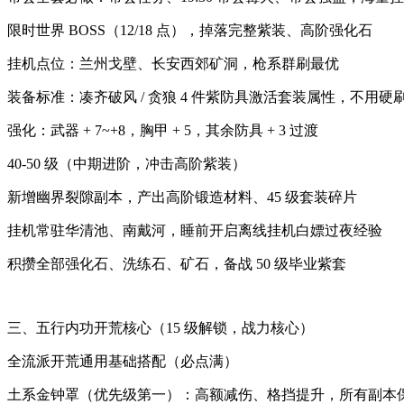
限时世界 BOSS（12/18 点），掉落完整紫装、高阶强化石
挂机点位：兰州戈壁、长安西郊矿洞，枪系群刷最优
装备标准：凑齐破风 / 贪狼 4 件紫防具激活套装属性，不用硬刷 
强化：武器 + 7~+8，胸甲 + 5，其余防具 + 3 过渡
40-50 级（中期进阶，冲击高阶紫装）
新增幽界裂隙副本，产出高阶锻造材料、45 级套装碎片
挂机常驻华清池、南戴河，睡前开启离线挂机白嫖过夜经验
积攒全部强化石、洗练石、矿石，备战 50 级毕业紫套
三、五行内功开荒核心（15 级解锁，战力核心）
全流派开荒通用基础搭配（必点满）
土系金钟罩（优先级第一）：高额减伤、格挡提升，所有副本