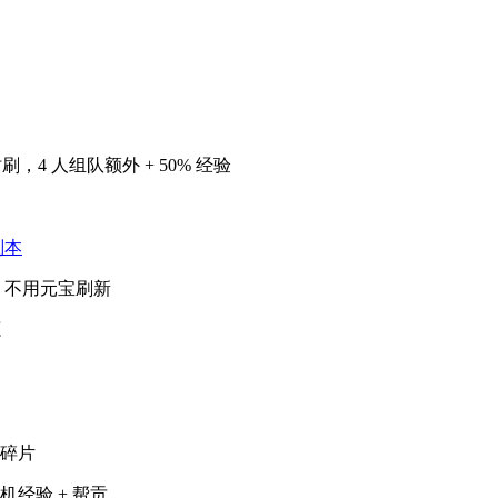
时刷，4 人组队额外 + 50% 经验
副本
弃，不用元宝刷新
源
装碎片
机经验 + 帮贡