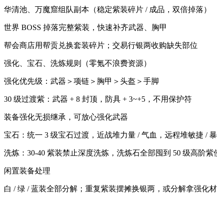
华清池、万魔窟组队副本（稳定紫装碎片 / 成品，双倍掉落）
世界 BOSS 掉落完整紫装，快速补齐武器、胸甲
帮会商店用帮贡兑换套装碎片；交易行银两收购缺失部位
强化、宝石、洗炼规则（零氪不浪费资源）
强化优先级：武器＞项链＞胸甲＞头盔＞手脚
30 级过渡紫：武器 + 8 封顶，防具 + 3~+5，不用保护符
装备强化无损继承，可放心强化武器
宝石：统一 3 级宝石过渡，近战堆力量 / 气血，远程堆敏捷 / 暴
洗炼：30-40 紫装禁止深度洗炼，洗炼石全部囤到 50 级高阶紫
闲置装备处理
白 / 绿 / 蓝装全部分解；重复紫装摆摊换银两，或分解拿强化