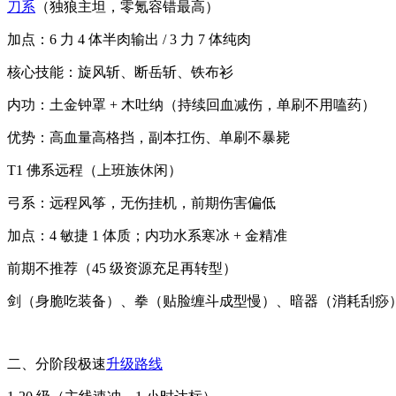
刀系
（独狼主坦，零氪容错最高）
加点：6 力 4 体半肉输出 / 3 力 7 体纯肉
核心技能：旋风斩、断岳斩、铁布衫
内功：土金钟罩 + 木吐纳（持续回血减伤，单刷不用嗑药）
优势：高血量高格挡，副本扛伤、单刷不暴毙
T1 佛系远程（上班族休闲）
弓系：远程风筝，无伤挂机，前期伤害偏低
加点：4 敏捷 1 体质；内功水系寒冰 + 金精准
前期不推荐（45 级资源充足再转型）
剑（身脆吃装备）、拳（贴脸缠斗成型慢）、暗器（消耗刮痧
二、分阶段极速
升级路线