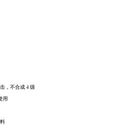
击，不合成 4 级
使用
材料