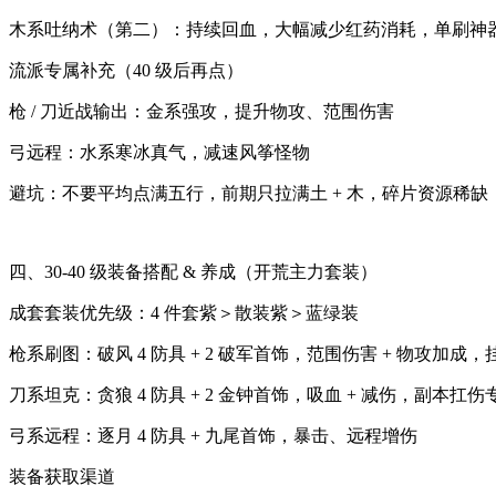
木系吐纳术（第二）：持续回血，大幅减少红药消耗，单刷神
流派专属补充（40 级后再点）
枪 / 刀近战输出：金系强攻，提升物攻、范围伤害
弓远程：水系寒冰真气，减速风筝怪物
避坑：不要平均点满五行，前期只拉满土 + 木，碎片资源稀缺
四、30-40 级装备搭配 & 养成（开荒主力套装）
成套套装优先级：4 件套紫＞散装紫＞蓝绿装
枪系刷图：破风 4 防具 + 2 破军首饰，范围伤害 + 物攻加成
刀系坦克：贪狼 4 防具 + 2 金钟首饰，吸血 + 减伤，副本扛伤
弓系远程：逐月 4 防具 + 九尾首饰，暴击、远程增伤
装备获取渠道