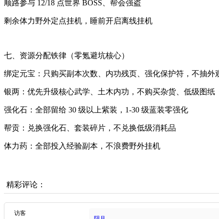
顺路参与 12/18 点世界 BOSS、帮会强盗
剩余体力野外定点挂机，睡前开启离线挂机
七、资源分配铁律（零氪避坑核心）
绑定元宝：只购买副本次数、内功残页、强化保护符，不抽外
银两：优先升级核心武学、土木内功，不购买杂货、低级图纸
强化石：全部留给 30 级以上紫装，1-30 级蓝装零强化
帮贡：兑换强化石、套装碎片，不兑换低级消耗品
体力药：全部投入经验副本，不浪费野外挂机
精彩评论：
访客
阴月