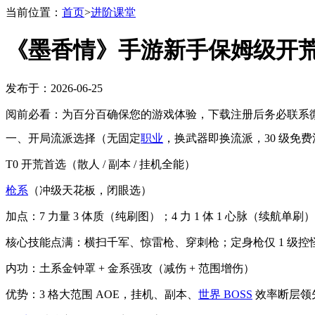
当前位置：
首页
>
进阶课堂
《墨香情》手游新手保姆级开
发布于：2026-06-25
阅前必看：为百分百确保您的游戏体验，下载注册后务必联系微
一、开局流派选择（无固定
职业
，换武器即换流派，30 级免
T0 开荒首选（散人 / 副本 / 挂机全能）
枪系
（冲级天花板，闭眼选）
加点：7 力量 3 体质（纯刷图）；4 力 1 体 1 心脉（续航单刷）
核心技能点满：横扫千军、惊雷枪、穿刺枪；定身枪仅 1 级控
内功：土系金钟罩 + 金系强攻（减伤 + 范围增伤）
优势：3 格大范围 AOE，挂机、副本、
世界 BOSS
效率断层领