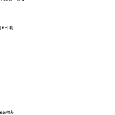
6 件套
保命根基