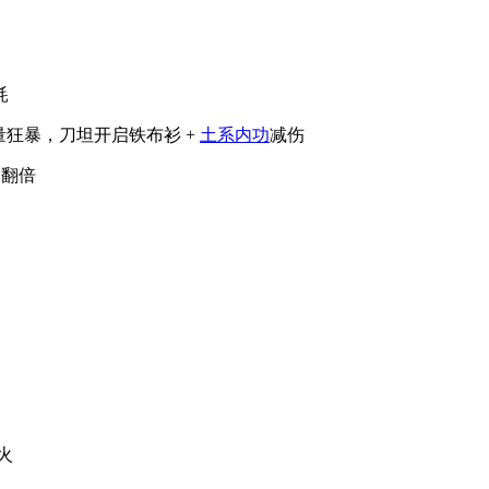
耗
量狂暴，刀坦开启铁布衫 +
土系内功
减伤
落翻倍
火