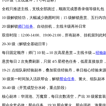
1-20 级（主线速冲，1 小时达标）
全程只推进主线，支线全部跳过，顺路完成墨香录领等级礼包
10 级解锁轻功，大幅减少跑图时间；15 级解锁悬赏、五行内功
20 级解锁
师门任务
、自动挂机，主线卡级再补日常
双倍时段：12:00-14:00、19:00-21:00，所有副本、挂机留到此
20-30 级（解锁全基础日常）
每日固定顺序：师门 10 轮→10 次高星悬赏→主线卡级→
经验
悬赏每日 2 次免费刷新，只留 4/5 星橙色任务，低星直接放
19-21 点组队刷经验副本，叠加双倍经验丹，单日核心经验来
30 级第一时间加入活跃帮会，解锁
帮会任务
、篝火、组队副本
30-40 级（开荒成型分水岭，重点阶段）
核心副本：华清池、万魔窟，每日次数清空，产出 30 级紫套
帮会全套必做：帮会任务、19:30 帮会篝火、帮会强盗，海量挂