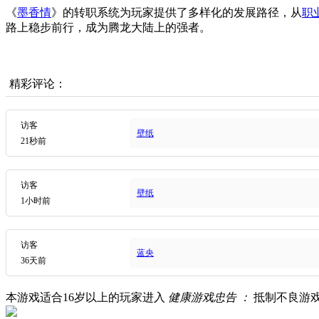
《
墨香情
》的转职系统为玩家提供了多样化的发展路径，从
职
路上稳步前行，成为腾龙大陆上的强者。
精彩评论：
访客
壁纸
21秒前
访客
壁纸
1小时前
访客
蓝央
36天前
本游戏适合
16
岁以上的玩家进入
健康游戏忠告 ：
抵制不良游