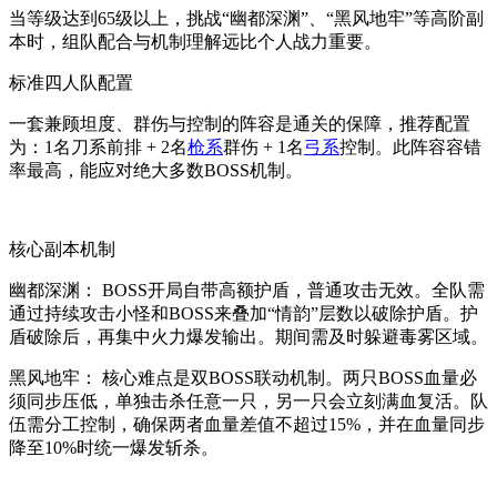
当等级达到65级以上，挑战“幽都深渊”、“黑风地牢”等高阶副
本时，组队配合与机制理解远比个人战力重要。
标准四人队配置
一套兼顾坦度、群伤与控制的阵容是通关的保障，推荐配置
为：1名刀系前排 + 2名
枪系
群伤 + 1名
弓系
控制。此阵容容错
率最高，能应对绝大多数BOSS机制。
核心副本机制
幽都深渊： BOSS开局自带高额护盾，普通攻击无效。全队需
通过持续攻击小怪和BOSS来叠加“情韵”层数以破除护盾。护
盾破除后，再集中火力爆发输出。期间需及时躲避毒雾区域。
黑风地牢： 核心难点是双BOSS联动机制。两只BOSS血量必
须同步压低，单独击杀任意一只，另一只会立刻满血复活。队
伍需分工控制，确保两者血量差值不超过15%，并在血量同步
降至10%时统一爆发斩杀。