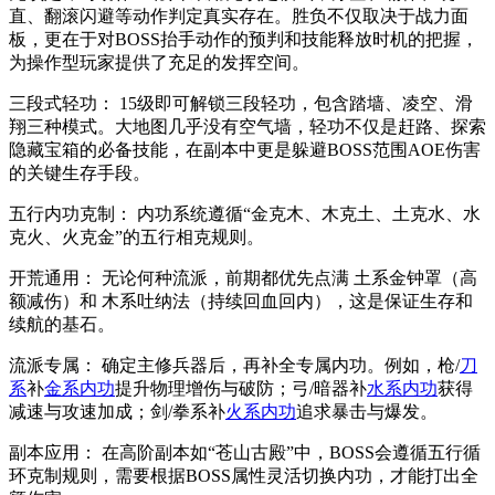
直、翻滚闪避等动作判定真实存在。胜负不仅取决于战力面
板，更在于对BOSS抬手动作的预判和技能释放时机的把握，
为操作型玩家提供了充足的发挥空间。
三段式轻功： 15级即可解锁三段轻功，包含踏墙、凌空、滑
翔三种模式。大地图几乎没有空气墙，轻功不仅是赶路、探索
隐藏宝箱的必备技能，在副本中更是躲避BOSS范围AOE伤害
的关键生存手段。
五行内功克制： 内功系统遵循“金克木、木克土、土克水、水
克火、火克金”的五行相克规则。
开荒通用： 无论何种流派，前期都优先点满 土系金钟罩（高
额减伤）和 木系吐纳法（持续回血回内），这是保证生存和
续航的基石。
流派专属： 确定主修兵器后，再补全专属内功。例如，枪/
刀
系
补
金系内功
提升物理增伤与破防；弓/暗器补
水系内功
获得
减速与攻速加成；剑/拳系补
火系内功
追求暴击与爆发。
副本应用： 在高阶副本如“苍山古殿”中，BOSS会遵循五行循
环克制规则，需要根据BOSS属性灵活切换内功，才能打出全