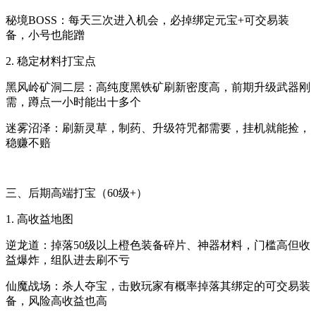
秘境BOSS：每天三次进入机会，必掉绑定元宝+可交易装
备，小号也能蹭
2. 稳定材料打宝点
黑风岭矿洞二层：高纯度黑铁矿刷新密度高，前期升级武器刚
需，蹲点一小时能出十多个
迷雾沼泽：刷新灵草，制药、升级符咒都需要，挂机就能捡，
稳赚不赔
三、后期高端打宝（60级+）
1. 高收益地图
逆龙道：掉落50级以上橙色装备碎片、神器材料，门槛高但收
益爆炸，组队进去刷不亏
仙魔战场：杀人夺宝，击败玩家有概率掉落其绑定的可交易装
备，风险高收益也高