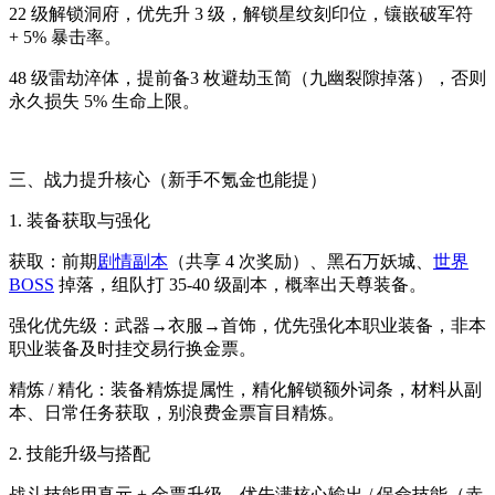
22 级解锁洞府，优先升 3 级，解锁星纹刻印位，镶嵌破军符
+ 5% 暴击率。
48 级雷劫淬体，提前备3 枚避劫玉简（九幽裂隙掉落），否则
永久损失 5% 生命上限。
三、战力提升核心（新手不氪金也能提）
1. 装备获取与强化
获取：前期
剧情副本
（共享 4 次奖励）、黑石万妖城、
世界
BOSS
掉落，组队打 35-40 级副本，概率出天尊装备。
强化优先级：武器→衣服→首饰，优先强化本职业装备，非本
职业装备及时挂交易行换金票。
精炼 / 精化：装备精炼提属性，精化解锁额外词条，材料从副
本、日常任务获取，别浪费金票盲目精炼。
2. 技能升级与搭配
战斗技能用真元 + 金票升级，优先满核心输出 / 保命技能（赤