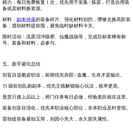
精力：每日免费恢复 1 次，优先用于采集 / 炼器，打造自用装
备或卖材料换资源。
材料：
副本掉落
的装备碎片、强化材料别扔，攒够兑换高阶装
备；渡劫材料提前囤，避免临时缺材料卡关。
限时活动：流星泪冲级赛、仙魔战场等，完成目标拿稀有称
号、装备和材料，必参与。
五、新手避坑总结
别盲目选脆皮职业，前期优先赤阳 / 血魔，生存才是输出。
35 级前别乱刷副本，优先主线解锁核心玩法，效率更高。
悬赏只接上品以上，师门任务每日必做，经验差距就在这里。
装备别盲目强化，优先本职业核心部位，非本职业及时变现。
雷劫提前备避劫玉简，别因小失大，永久损失属性。