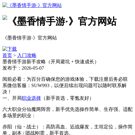
《墨香情手游·》官方网站
首页
>
入门攻略
墨香情手游新手攻略（开局避坑 + 快速成长）
发布于：2026-05-07
阅前必看：为百分百确保您的游戏体验，下载注册后务必联
系微信客服：SUW993，以便后续出现问题可以随时联系解
决！
一、开局
职业选择
（新手首选，零氪友好）
六大职业分仙魔两阵营，新手优先选操作简单、生存强、适配
多场景的职业：
赤阳（仙・战士）：高防高血、近战爆发，主坦定位，操作简
单，副本 / 团战刚需，新手首选。