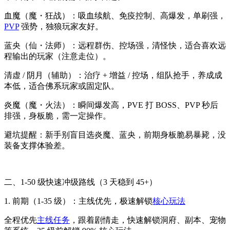
血魔（魔・狂战）：吸血续航、免疫控制、高爆发，单刷强，
PVP
强势，独狼玩家友好。
蓝央（仙・法师）：远程群伤、控场强，清怪快，适合喜欢远
程输出的玩家（注意走位）。
清虚 / 阴月（辅助）：治疗 + 增益 / 控场，组队抢手，养成成
本低，适合佛系玩家或固定队。
炎魔（魔・火法）：瞬间爆发高，PVE 打 BOSS、PVP 秒后
排强，身板脆，需一定操作。
避坑提醒：新手别盲目选炎魔、蓝央，前期身板脆易暴毙，没
装备支撑体验差。
二、1-50 级快速冲级路线（3 天稳到 45+）
1. 前期（1-35 级）：主线优先，极速解锁
核心玩法
全程优先
主线任务
，跟着剧情走，快速解锁洞府、副本、宠物