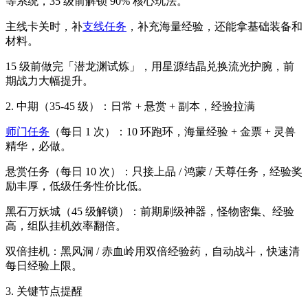
等系统，35 级前解锁 90% 核心玩法。
主线卡关时，补
支线任务
，补充海量经验，还能拿基础装备和
材料。
15 级前做完「潜龙渊试炼」，用星源结晶兑换流光护腕，前
期战力大幅提升。
2. 中期（35-45 级）：日常 + 悬赏 + 副本，经验拉满
师门任务
（每日 1 次）：10 环跑环，海量经验 + 金票 + 灵兽
精华，必做。
悬赏任务（每日 10 次）：只接上品 / 鸿蒙 / 天尊任务，经验奖
励丰厚，低级任务性价比低。
黑石万妖城（45 级解锁）：前期刷级神器，怪物密集、经验
高，组队挂机效率翻倍。
双倍挂机：黑风洞 / 赤血岭用双倍经验药，自动战斗，快速清
每日经验上限。
3. 关键节点提醒