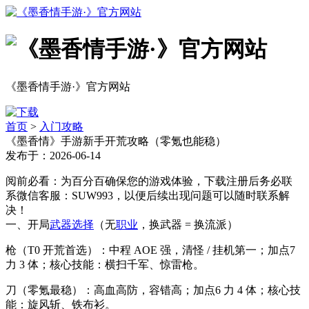
《墨香情手游·》官方网站
首页
>
入门攻略
《墨香情》手游新手开荒攻略（零氪也能稳）
发布于：2026-06-14
阅前必看：为百分百确保您的游戏体验，下载注册后务必联
系微信客服：SUW993，以便后续出现问题可以随时联系解
决！
一、开局
武器选择
（无
职业
，换武器 = 换流派）
枪（T0 开荒首选）：中程 AOE 强，清怪 / 挂机第一；加点7
力 3 体；核心技能：横扫千军、惊雷枪。
刀（零氪最稳）：高血高防，容错高；加点6 力 4 体；核心技
能：旋风斩、铁布衫。