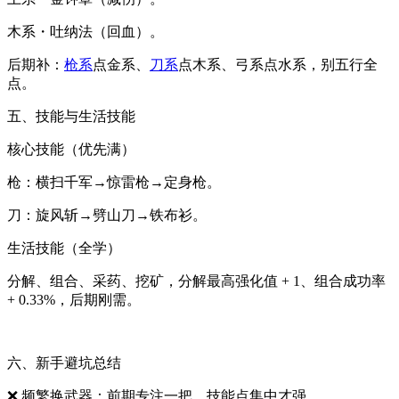
木系・吐纳法（回血）。
后期补：
枪系
点金系、
刀系
点木系、弓系点水系，别五行全
点。
五、技能与生活技能
核心技能（优先满）
枪：横扫千军→惊雷枪→定身枪。
刀：旋风斩→劈山刀→铁布衫。
生活技能（全学）
分解、组合、采药、挖矿，分解最高强化值 + 1、组合成功率
+ 0.33%，后期刚需。
六、新手避坑总结
❌ 频繁换武器：前期专注一把，技能点集中才强。