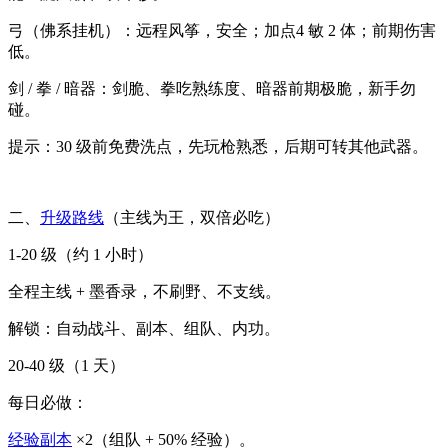
弓（佛系挂机）：远程风筝，安全；加点4 敏 2 体；前期伤害
低。
剑 / 拳 / 暗器：剑脆、拳吃熟练度、暗器前期极脆，新手勿
碰。
提示：30 级前免费洗点，先玩枪熟悉，后期可转其他武器。
二、
升级路线
（主线为王，双倍必吃）
1-20 级（约 1 小时）
全程主线 + 墨香录，不刷野、不支线。
解锁：自动战斗、副本、组队、内功。
20-40 级（1 天）
每日必做：
经验副本
×2（组队 + 50% 经验）。