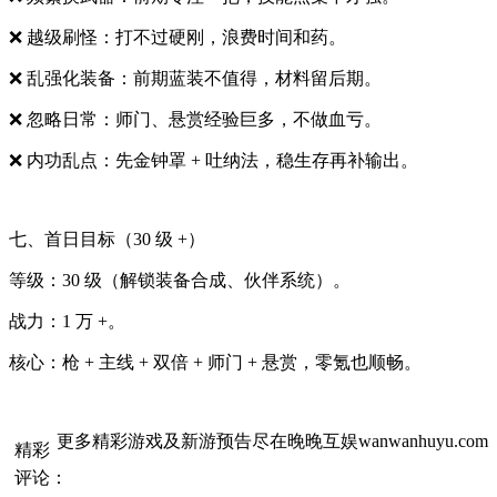
❌ 越级刷怪：打不过硬刚，浪费时间和药。
❌ 乱强化装备：前期蓝装不值得，材料留后期。
❌ 忽略日常：师门、悬赏经验巨多，不做血亏。
❌ 内功乱点：先金钟罩 + 吐纳法，稳生存再补输出。
七、首日目标（30 级 +）
等级：30 级（解锁装备合成、伙伴系统）。
战力：1 万 +。
核心：枪 + 主线 + 双倍 + 师门 + 悬赏，零氪也顺畅。
更多精彩游戏及新游预告尽在晚晚互娱wanwanhuyu.com
精彩
评论：